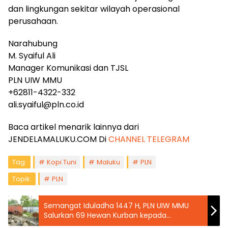
dan lingkungan sekitar wilayah operasional
perusahaan.
Narahubung
M. Syaiful Ali
Manager Komunikasi dan TJSL
PLN UIW MMU
+62811-4322-332
ali.syaiful@pln.co.id
Baca artikel menarik lainnya dari
JENDELAMALUKU.COM Di
CHANNEL TELEGRAM
Tag:
Kopi Tuni
Maluku
PLN
Topik:
PLN
Semangat Iduladha 1447 H, PLN UIW MMU
Salurkan 69 Hewan Kurban kepada
Masyarakat