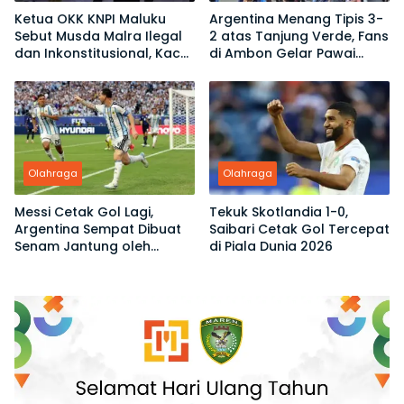
Ketua OKK KNPI Maluku
Argentina Menang Tipis 3-
Sebut Musda Malra Ilegal
2 atas Tanjung Verde, Fans
dan Inkonstitusional, Kace
di Ambon Gelar Pawai
Ubro Dinilai Tak Sah Jadi
Kemenangan
Ketua
Olahraga
Olahraga
Messi Cetak Gol Lagi,
Tekuk Skotlandia 1-0,
Argentina Sempat Dibuat
Saibari Cetak Gol Tercepat
Senam Jantung oleh
di Piala Dunia 2026
Tanjung Verde di Piala
Dunia