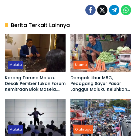
Berita Terkait Lainnya
Maluku
Utama
Karang Taruna Maluku
Dampak Libur MBG,
Desak Pembentukan Forum
Pedagang Sayur Pasar
Kemitraan Blok Masela,
Langgur Maluku Keluhkan
Minta Warga Lokal Tak
Omset Turun
Sekadar Jadi Penonton
Maluku
Olahraga