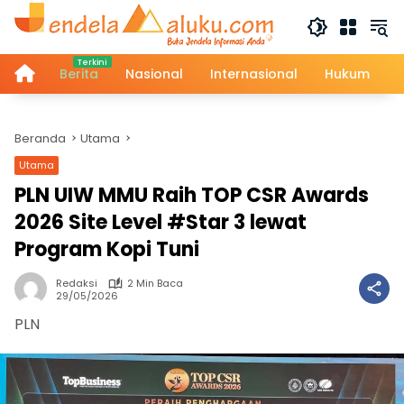
Langsung
ke
konten
Home
Berita
Nasional
Internasional
Hukum
Beranda
Utama
Utama
PLN UIW MMU Raih TOP CSR Awards
2026 Site Level #Star 3 lewat
Program Kopi Tuni
Redaksi
2 Min Baca
29/05/2026
PLN