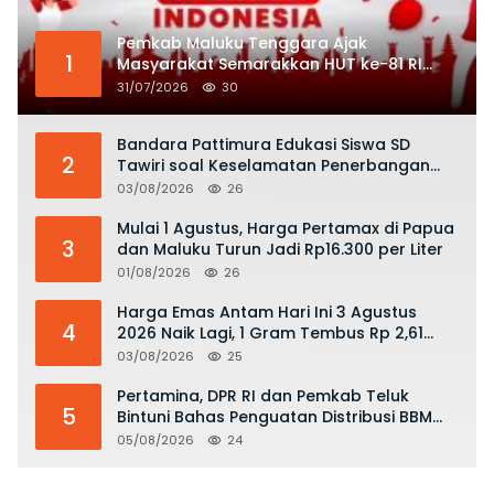
Pemkab Maluku Tenggara Ajak
1
Masyarakat Semarakkan HUT ke-81 RI
dengan Semangat Nasionalisme
31/07/2026
30
Bandara Pattimura Edukasi Siswa SD
2
Tawiri soal Keselamatan Penerbangan
dan Bahaya Bermain Layang-layang di
03/08/2026
26
KKOP
Mulai 1 Agustus, Harga Pertamax di Papua
3
dan Maluku Turun Jadi Rp16.300 per Liter
01/08/2026
26
Harga Emas Antam Hari Ini 3 Agustus
4
2026 Naik Lagi, 1 Gram Tembus Rp 2,61
Juta
03/08/2026
25
Pertamina, DPR RI dan Pemkab Teluk
5
Bintuni Bahas Penguatan Distribusi BBM
dan LPG
05/08/2026
24