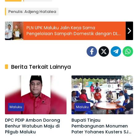
Penulis: Adjeng Hatalea
PLN UPK Maluku Jalin Kerja Sama
Pengelolaan Sampah Domestik dengan DLH
Kota Ternate
Berita Terkait Lainnya
Maluku
Maluku
DPC PDIP Ambon Dorong
Bupati Tinjau
Benhur Watubun Maju di
Pembangunan Monumen
Pilgub Maluku
Pater Yohanes Kusters SJ
di Ohoi Namar, Disiapkan