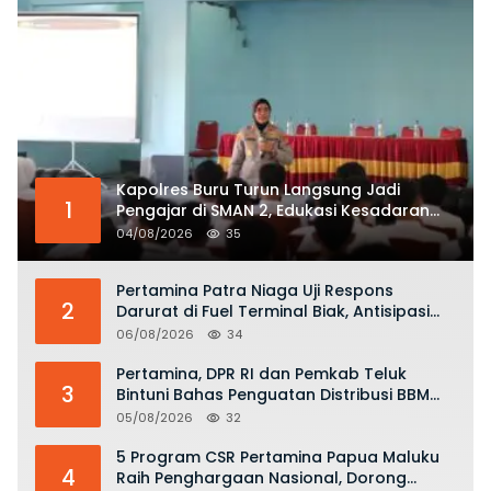
Kapolres Buru Turun Langsung Jadi
1
Pengajar di SMAN 2, Edukasi Kesadaran
Hukum dan Stop Kekerasan
04/08/2026
35
Pertamina Patra Niaga Uji Respons
2
Darurat di Fuel Terminal Biak, Antisipasi
Risiko Kebakaran dan Tumpahan BBM
06/08/2026
34
Pertamina, DPR RI dan Pemkab Teluk
3
Bintuni Bahas Penguatan Distribusi BBM
dan LPG
05/08/2026
32
5 Program CSR Pertamina Papua Maluku
4
Raih Penghargaan Nasional, Dorong