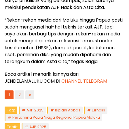
karya jurnalistik yang berdampak, salah satunya
melalui pendekatan AJP Hack dan Asta Cita.
“Rekan-rekan media dari Maluku hingga Papua pasti
sudah menguasai hal-hal teknis terkait AJP, tapi
saya akan berbagi tips dengan rekan-rekan media
untuk mengedepankan relevansi tema, standar
keselamatan (HSSE), dampak positif, kedalaman
riset, pemilihan diksi yang mudah dipahami dan
terangkum dalam Asta Cita,” tegas Bagja.
Baca artikel menarik lainnya dari
JENDELAMALUKU.COM Di
CHANNEL TELEGRAM
1
2
»
Tag:
AJP 2025
Ispiani Abbas
jurnalis
Pertamina Patra Niaga Regional Papua Maluku
Topik:
AJP 2025