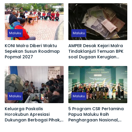
Jadi Ruang Publik Edukatif
Maluku
Maluku
KONI Malra Diberi Waktu
AMPER Desak Kejari Malra
Sepekan Susun Roadmap
Tindaklanjuti Temuan BPK
Popmal 2027
soal Dugaan Kerugian
Negara Proyek Pasar
Langgur
Maluku
Maluku
Keluarga Paskalis
5 Program CSR Pertamina
Horokubun Apresiasi
Papua Maluku Raih
Dukungan Berbagai Pihak,
Penghargaan Nasional,
Harapkan Masa Depan
Dorong Pemberdayaan
Adik Korban Tetap
Ekonomi hingga Konservasi