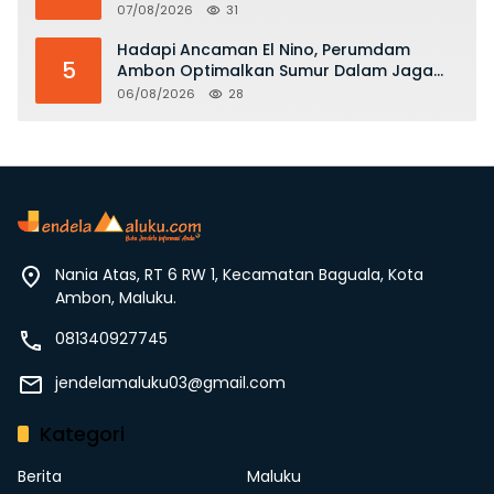
Pemberdayaan Ekonomi hingga
07/08/2026
31
Konservasi Lingkungan
Hadapi Ancaman El Nino, Perumdam
5
Ambon Optimalkan Sumur Dalam Jaga
Pasokan Air Bersih
06/08/2026
28
Nania Atas, RT 6 RW 1, Kecamatan Baguala, Kota
Ambon, Maluku.
081340927745
jendelamaluku03@gmail.com
Kategori
Berita
Maluku