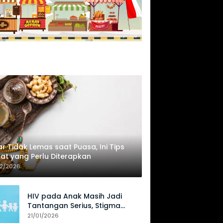
r Tidak Lemas saat Puasa, Ini Tips
at yang Perlu Diterapkan
02/2026
HIV pada Anak Masih Jadi
Tantangan Serius, Stigma
Hambat Akses Perawatan
21/01/2026