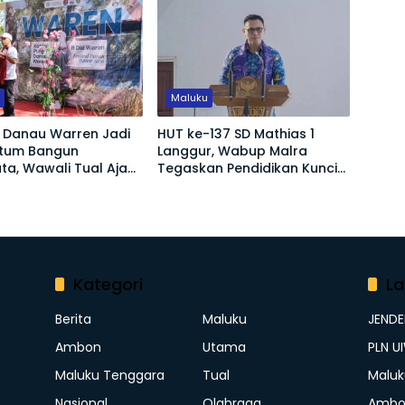
u
Maluku
l Danau Warren Jadi
HUT ke-137 SD Mathias 1
tum Bangun
Langgur, Wabup Malra
ta, Wawali Tual Ajak
Tegaskan Pendidikan Kunci
Jaga Kelestarian
Bangun Generasi Emas
Kategori
La
Berita
Maluku
JEND
Ambon
Utama
PLN U
Maluku Tenggara
Tual
Maluk
Nasional
Olahraga
Ambo