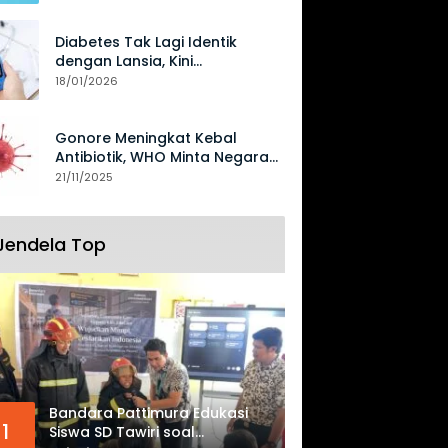
Diabetes Tak Lagi Identik
dengan Lansia, Kini
Mengancam Generasi Muda
18/01/2026
Gonore Meningkat Kebal
Antibiotik, WHO Minta Negara
Perkuat Surveilans
21/11/2025
Jendela Top
Bandara Pattimura Edukasi
1
Siswa SD Tawiri soal