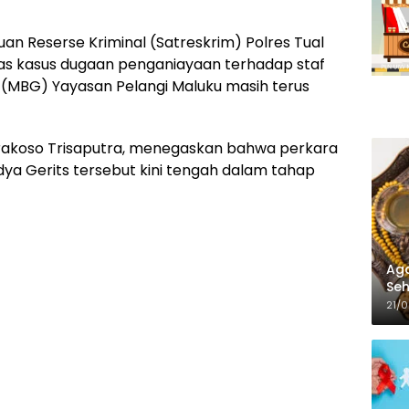
uan Reserse Kriminal (Satreskrim) Polres Tual
as kasus dugaan penganiayaan terhadap staf
 (MBG) Yayasan Pelangi Maluku masih terus
i Prakoso Trisaputra, menegaskan bahwa perkara
ya Gerits tersebut kini tengah dalam tahap
Aga
Seh
21/