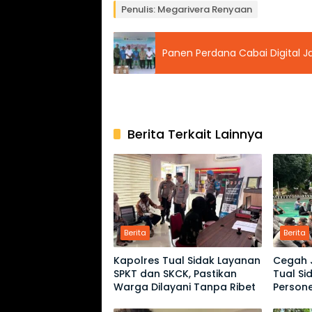
Penulis: Megarivera Renyaan
Panen Perdana Cabai Digital J
Berita Terkait Lainnya
Berita
Berita
Kapolres Tual Sidak Layanan
Cegah J
SPKT dan SKCK, Pastikan
Tual S
Warga Dilayani Tanpa Ribet
Persone