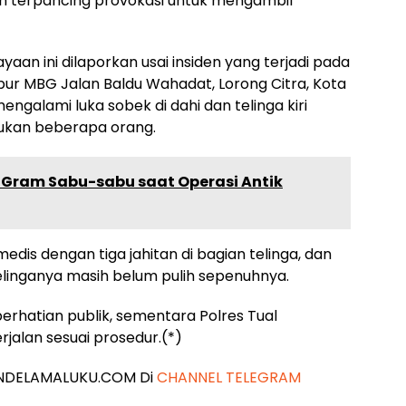
h terpancing provokasi untuk mengambil
an ini dilaporkan usai insiden yang terjadi pada
pur MBG Jalan Baldu Wahadat, Lorong Citra, Kota
mengalami luka sobek di dahi dan telinga kiri
kukan beberapa orang.
03 Gram Sabu-sabu saat Operasi Antik
dis dengan tiga jahitan di bagian telinga, dan
elinganya masih belum pulih sepenuhnya.
perhatian publik, sementara Polres Tual
alan sesuai prosedur.(*)
 JENDELAMALUKU.COM Di
CHANNEL TELEGRAM