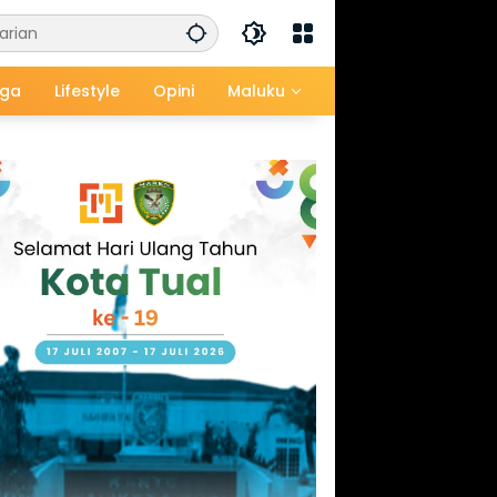
aga
Lifestyle
Opini
Maluku