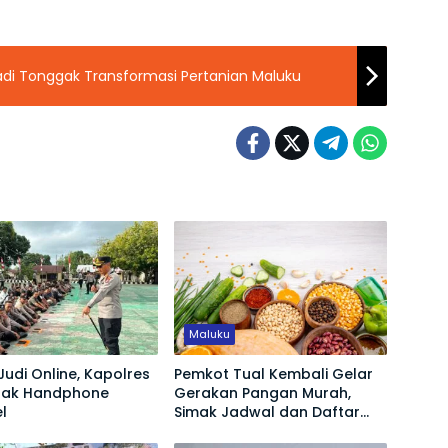
adi Tonggak Transformasi Pertanian Maluku
Maluku
udi Online, Kapolres
Pemkot Tual Kembali Gelar
idak Handphone
Gerakan Pangan Murah,
l
Simak Jadwal dan Daftar
Harga 12 Komoditas