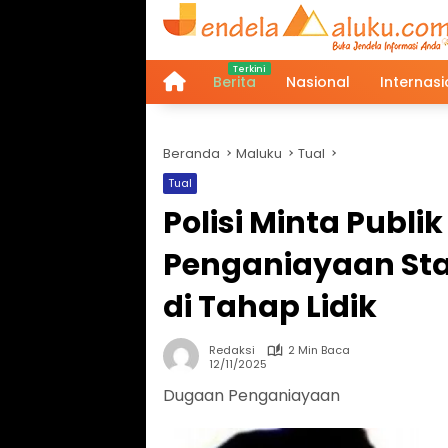
Langsung
ke
konten
Berita
Nasional
Internasi
Home
Beranda
Maluku
Tual
Tual
Polisi Minta Publi
Penganiayaan Sta
di Tahap Lidik
Redaksi
2 Min Baca
12/11/2025
Dugaan Penganiayaan