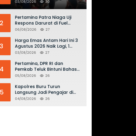
Keselamatan Penerbangan
03/08/2026
30
dan Bahaya Bermain Layang-
layang di KKOP
Pertamina Patra Niaga Uji
2
Respons Darurat di Fuel
Terminal Biak, Antisipasi Risiko
06/08/2026
27
Kebakaran dan Tumpahan
BBM
Harga Emas Antam Hari Ini 3
3
Agustus 2026 Naik Lagi, 1
Gram Tembus Rp 2,61 Juta
03/08/2026
27
Pertamina, DPR RI dan
4
Pemkab Teluk Bintuni Bahas
Penguatan Distribusi BBM dan
05/08/2026
26
LPG
Kapolres Buru Turun
5
Langsung Jadi Pengajar di
SMAN 2, Edukasi Kesadaran
04/08/2026
26
Hukum dan Stop Kekerasan