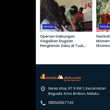
Maluku
Maluk
Operasi Gabungan
Festiva
Gagalkan Dugaan
Momen
Pengiriman Sabu di Tual,
Ekowisa
Sepasang Pasutri
Warga 
Diamankan
Nania Atas, RT 6 RW 1, Kecamatan
Baguala, Kota Ambon, Maluku.
081340927745