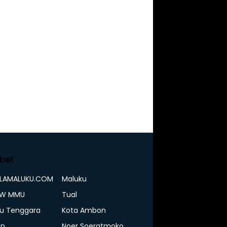
bel
ELAMALUKU.COM
Maluku
IW MMU
Tual
u Tenggara
Kota Ambon
n
Noer Soeratmoko