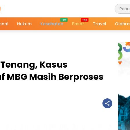
onal
Hukum
Kesehatan
Pasar
Travel
Olahr
k Tenang, Kasus
f MBG Masih Berproses