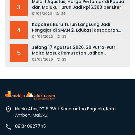
Mulai 1 Agustus, Harga Pertamax di Papua
3
dan Maluku Turun Jadi Rp16.300 per Liter
01/08/2026
26
Kapolres Buru Turun Langsung Jadi
4
Pengajar di SMAN 2, Edukasi Kesadaran
Hukum dan Stop Kekerasan
04/08/2026
23
Jelang 17 Agustus 2026, 30 Putra-Putri
5
Malra Masuk Pemusatan Latihan
Paskibraka
02/08/2026
23
Nania Atas, RT 6 RW 1, Kecamatan Baguala, Kota
Ambon, Maluku.
081340927745