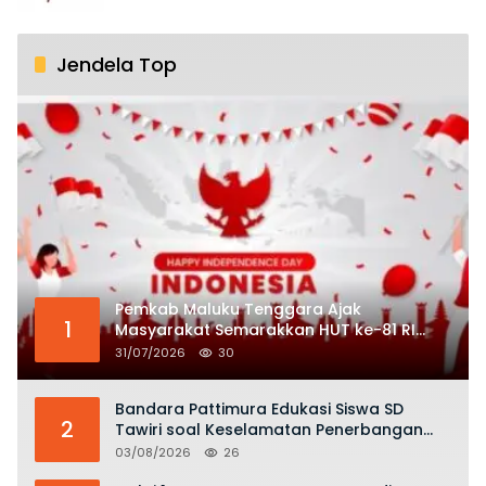
Jendela Top
Pemkab Maluku Tenggara Ajak
1
Masyarakat Semarakkan HUT ke-81 RI
dengan Semangat Nasionalisme
31/07/2026
30
Bandara Pattimura Edukasi Siswa SD
2
Tawiri soal Keselamatan Penerbangan
dan Bahaya Bermain Layang-layang di
03/08/2026
26
KKOP