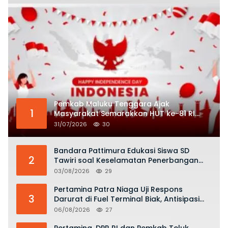
Pemkab Maluku Tenggara Ajak
1
Masyarakat Semarakkan HUT ke-81 RI
dengan Semangat Nasionalisme
31/07/2026
30
Bandara Pattimura Edukasi Siswa SD
2
Tawiri soal Keselamatan Penerbangan
dan Bahaya Bermain Layang-layang di
03/08/2026
29
KKOP
Pertamina Patra Niaga Uji Respons
3
Darurat di Fuel Terminal Biak, Antisipasi
Risiko Kebakaran dan Tumpahan BBM
06/08/2026
27
Pertamina, DPR RI dan Pemkab Teluk