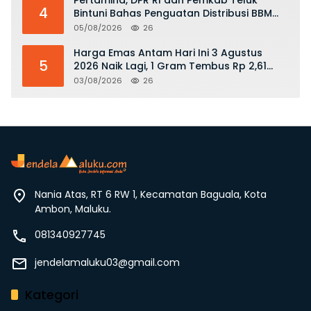
4
Bintuni Bahas Penguatan Distribusi BBM
dan LPG
05/08/2026
26
Harga Emas Antam Hari Ini 3 Agustus
5
2026 Naik Lagi, 1 Gram Tembus Rp 2,61
Juta
03/08/2026
26
Nania Atas, RT 6 RW 1, Kecamatan Baguala, Kota
Ambon, Maluku.
081340927745
jendelamaluku03@gmail.com
Kategori