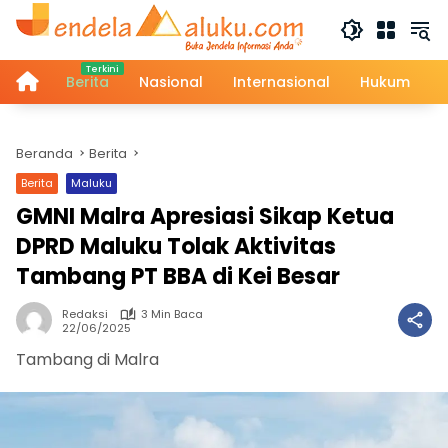
Langsung
ke
konten
Home
Berita
Nasional
Internasional
Hukum
Beranda
Berita
Berita
Maluku
GMNI Malra Apresiasi Sikap Ketua
DPRD Maluku Tolak Aktivitas
Tambang PT BBA di Kei Besar
Redaksi
3 Min Baca
22/06/2025
Tambang di Malra