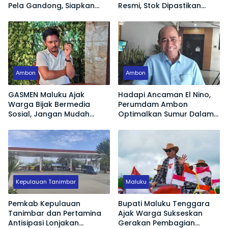
Pela Gandong, Siapkan
Resmi, Stok Dipastikan
Polisi Humanis Hadapi
Aman
Tantangan Zaman
Ambon
Ambon
GASMEN Maluku Ajak
Hadapi Ancaman El Nino,
Warga Bijak Bermedia
Perumdam Ambon
Sosial, Jangan Mudah
Optimalkan Sumur Dalam
Terprovokasi Hoaks
Jaga Pasokan Air Bersih
Kepulauan Tanimbar
Maluku
Pemkab Kepulauan
Bupati Maluku Tenggara
Tanimbar dan Pertamina
Ajak Warga Sukseskan
Antisipasi Lonjakan
Gerakan Pembagian