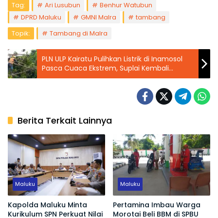
Tag:
Ari Lusubun
Benhur Watubun
DPRD Maluku
GMNI Malra
tambang
Topik:
Tambang di Malra
PLN ULP Kairatu Pulihkan Listrik di Inamosol
Pasca Cuaca Ekstrem, Suplai Kembali
Normal dalam Sehari
Berita Terkait Lainnya
Maluku
Maluku
Kapolda Maluku Minta
Pertamina Imbau Warga
Kurikulum SPN Perkuat Nilai
Morotai Beli BBM di SPBU