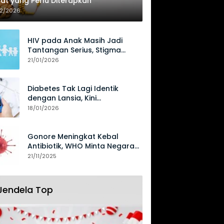
at yang Perlu Diterapkan
02/2026
HIV pada Anak Masih Jadi
Tantangan Serius, Stigma
Hambat Akses Perawatan
21/01/2026
Diabetes Tak Lagi Identik
dengan Lansia, Kini
Mengancam Generasi Muda
18/01/2026
Gonore Meningkat Kebal
Antibiotik, WHO Minta Negara
Perkuat Surveilans
21/11/2025
Jendela Top