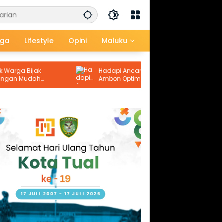
aga
Lifestyle
Opini
Maluku
 Bijak
Hadapi Ancaman El Nino, Perumdam
 Mudah
Ambon Optimalkan Sumur Dalam Jaga
Pasokan Air Bersih