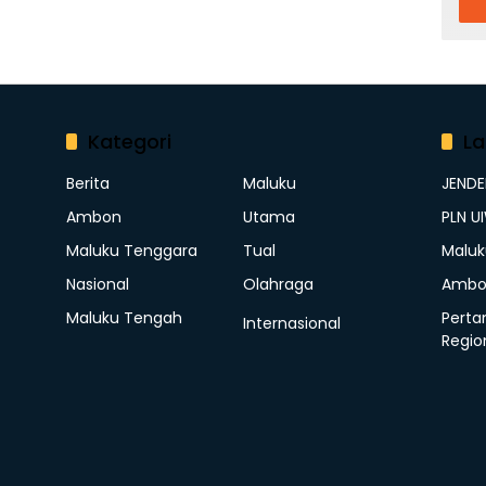
Kategori
La
Berita
Maluku
JEND
Ambon
Utama
PLN U
Maluku Tenggara
Tual
Maluk
Nasional
Olahraga
Ambo
Maluku Tengah
Perta
Internasional
Regio