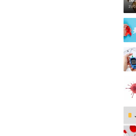
Seh
21/