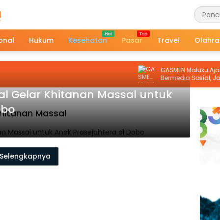
onal
Hukum
Kesehatan
Pasar
Travel
Olahr
GASMEN Maluku Ajak Warga
Bermedia Sosial, Jangan
Terprovokasi Hoaks
ual Gelar Khitanan Massal untuk
obo
hitanan Massal
Selengkapnya