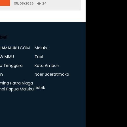
Penguatan Distribusi BBM dan
05/08/2026
24
LPG
bel
ELAMALUKU.COM
Maluku
IW MMU
Tual
u Tenggara
Kota Ambon
n
Noer Soeratmoko
mina Patra Niaga
Listrik
nal Papua Maluku