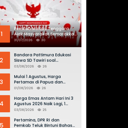
Pemkab Maluku Tenggara
1
Ajak Masyarakat Semarakkan
HUT ke-81 RI dengan
31/07/2026
30
Semangat Nasionalisme
Bandara Pattimura Edukasi
2
Siswa SD Tawiri soal
Keselamatan Penerbangan
03/08/2026
26
dan Bahaya Bermain Layang-
layang di KKOP
Mulai 1 Agustus, Harga
3
Pertamax di Papua dan
Maluku Turun Jadi Rp16.300
01/08/2026
26
per Liter
Harga Emas Antam Hari Ini 3
4
Agustus 2026 Naik Lagi, 1
Gram Tembus Rp 2,61 Juta
03/08/2026
25
Pertamina, DPR RI dan
5
Pemkab Teluk Bintuni Bahas