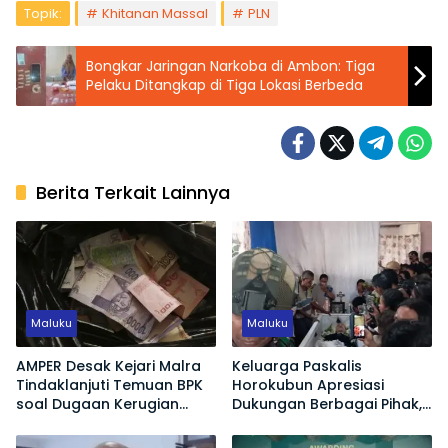
Topik:
Khitanan Massal
PLN
Bongkar Jaringan Narkoba di Ambon: Tiga
Pelaku Ditangkap di Tiga Lokasi Berbeda
Berita Terkait Lainnya
Maluku
Maluku
AMPER Desak Kejari Malra
Keluarga Paskalis
Tindaklanjuti Temuan BPK
Horokubun Apresiasi
soal Dugaan Kerugian
Dukungan Berbagai Pihak,
Negara Proyek Pasar
Harapkan Masa Depan
Langgur
Adik Korban Tetap