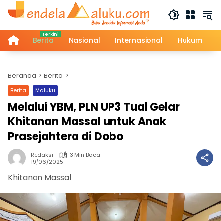
Langsung
ke
konten
Home
Berita
Nasional
Internasional
Hukum
Beranda
Berita
Berita
Maluku
Melalui YBM, PLN UP3 Tual Gelar
Khitanan Massal untuk Anak
Prasejahtera di Dobo
Redaksi
3 Min Baca
19/06/2025
Khitanan Massal