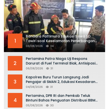
Bandara Pattimura Edukasi Siswa SD
1
Tawiri soal Keselamatan Penerbangan
dan Bahaya Bermain Layang-layang di
03/08/2026
34
KKOP
Pertamina Patra Niaga Uji Respons
2
Darurat di Fuel Terminal Biak, Antisipasi
Risiko Kebakaran dan Tumpahan BBM
06/08/2026
31
Kapolres Buru Turun Langsung Jadi
3
Pengajar di SMAN 2, Edukasi Kesadaran
Hukum dan Stop Kekerasan
04/08/2026
31
Pertamina, DPR RI dan Pemkab Teluk
4
Bintuni Bahas Penguatan Distribusi BBM
dan LPG
05/08/2026
30