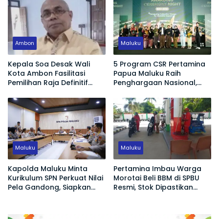
Terjamin
Ambon
Maluku
Kepala Soa Desak Wali
5 Program CSR Pertamina
Kota Ambon Fasilitasi
Papua Maluku Raih
Pemilihan Raja Definitif
Penghargaan Nasional,
Hutumuri
Dorong Pemberdayaan
Ekonomi hingga Konservasi
Lingkungan
Maluku
Maluku
Kapolda Maluku Minta
Pertamina Imbau Warga
Kurikulum SPN Perkuat Nilai
Morotai Beli BBM di SPBU
Pela Gandong, Siapkan
Resmi, Stok Dipastikan
Polisi Humanis Hadapi
Aman
Tantangan Zaman