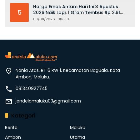
Harga Emas Antam Hari Ini 3 Agustus
5
2026 Naik Lagi, 1 Gram Tembus Rp 2,61
Juta
03/08/2026
30
Nania Atas, RT 6 RW 1, Kecamatan Baguala, Kota
Ambon, Maluku.
081340927745
jendelamaluku03@gmail.com
Kategori
Berita
Maluku
Ambon
Utama