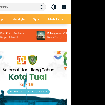
aga
Lifestyle
Opini
Maluku
a Ambon
5 Program CSR Pertamina Papua Maluku
nitif
Raih Penghargaan Nasional, Dorong
Pemberdayaan Ekonomi hingga
Konservasi Lingkungan