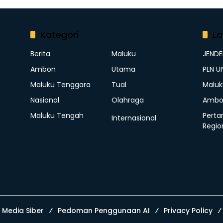
Kategori
La
Berita
Maluku
JEND
Ambon
Utama
PLN U
Maluku Tenggara
Tual
Maluk
Nasional
Olahraga
Ambo
Maluku Tengah
Perta
Internasional
Regio
Media Siber
Pedoman Penggunaan AI
Privacy Policy