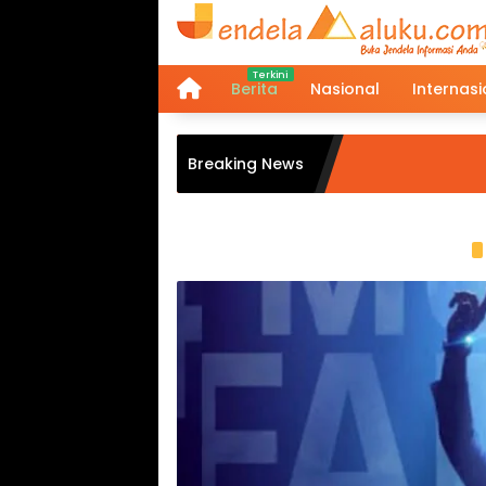
Langsung
ke
konten
Berita
Nasional
Internasi
Home
Breaking News