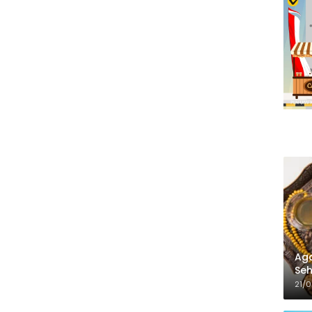
Aga
Seh
21/