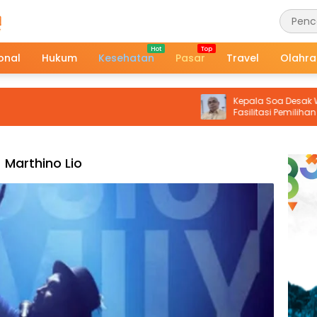
onal
Hukum
Kesehatan
Pasar
Travel
Olahr
Kepala Soa Desak Wali Kot
Fasilitasi Pemilihan Raja Defi
Hutumuri
Marthino Lio