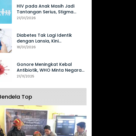
HIV pada Anak Masih Jadi
Tantangan Serius, Stigma
Hambat Akses Perawatan
21/01/2026
Diabetes Tak Lagi Identik
dengan Lansia, Kini
Mengancam Generasi Muda
18/01/2026
Gonore Meningkat Kebal
Antibiotik, WHO Minta Negara
Perkuat Surveilans
21/11/2025
Jendela Top