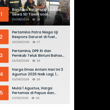
Bandara Pattimura Edukasi
1
Siswa SD Tawiri soal
Keselamatan Penerbangan
03/08/2026
29
dan Bahaya Bermain Layang-
layang di KKOP
Pertamina Patra Niaga Uji
2
Respons Darurat di Fuel
Terminal Biak, Antisipasi Risiko
06/08/2026
27
Kebakaran dan Tumpahan
BBM
Pertamina, DPR RI dan
3
Pemkab Teluk Bintuni Bahas
Penguatan Distribusi BBM dan
05/08/2026
26
LPG
Harga Emas Antam Hari Ini 3
4
Agustus 2026 Naik Lagi, 1
Gram Tembus Rp 2,61 Juta
03/08/2026
26
Mulai 1 Agustus, Harga
5
Pertamax di Papua dan
Maluku Turun Jadi Rp16.300
01/08/2026
26
per Liter