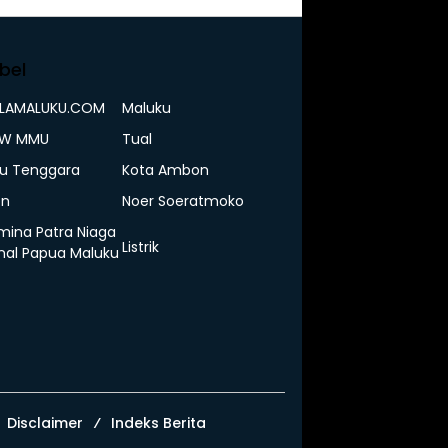
bel
ELAMALUKU.COM
Maluku
IW MMU
Tual
u Tenggara
Kota Ambon
n
Noer Soeratmoko
mina Patra Niaga
Listrik
nal Papua Maluku
Disclaimer
Indeks Berita