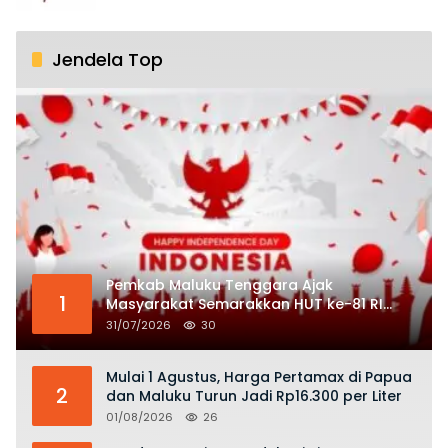
Jendela Top
Pemkab Maluku Tenggara Ajak
1
Masyarakat Semarakkan HUT ke-81 RI
dengan Semangat Nasionalisme
31/07/2026
30
Mulai 1 Agustus, Harga Pertamax di Papua
2
dan Maluku Turun Jadi Rp16.300 per Liter
01/08/2026
26