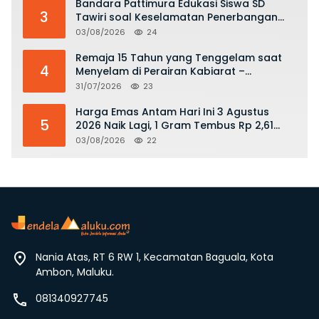
Bandara Pattimura Edukasi Siswa SD
3
Tawiri soal Keselamatan Penerbangan
dan Bahaya Bermain Layang-layang di
03/08/2026
24
KKOP
Remaja 15 Tahun yang Tenggelam saat
4
Menyelam di Perairan Kabiarat –
Tanimbar Ditemukan Meninggal
31/07/2026
23
Harga Emas Antam Hari Ini 3 Agustus
5
2026 Naik Lagi, 1 Gram Tembus Rp 2,61
Juta
03/08/2026
22
Nania Atas, RT 6 RW 1, Kecamatan Baguala, Kota
Ambon, Maluku.
081340927745