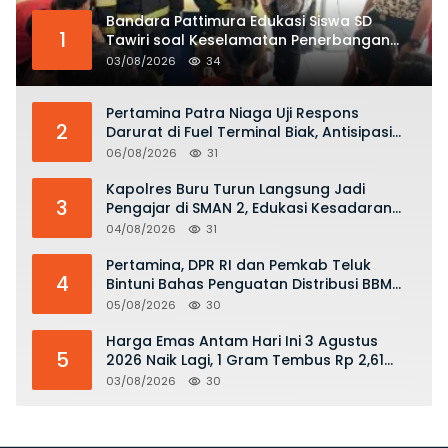
Bandara Pattimura Edukasi Siswa SD
1
Tawiri soal Keselamatan Penerbangan
dan Bahaya Bermain Layang-layang di
03/08/2026
34
KKOP
Pertamina Patra Niaga Uji Respons
2
Darurat di Fuel Terminal Biak, Antisipasi
Risiko Kebakaran dan Tumpahan BBM
06/08/2026
31
Kapolres Buru Turun Langsung Jadi
3
Pengajar di SMAN 2, Edukasi Kesadaran
Hukum dan Stop Kekerasan
04/08/2026
31
Pertamina, DPR RI dan Pemkab Teluk
4
Bintuni Bahas Penguatan Distribusi BBM
dan LPG
05/08/2026
30
Harga Emas Antam Hari Ini 3 Agustus
5
2026 Naik Lagi, 1 Gram Tembus Rp 2,61
Juta
03/08/2026
30