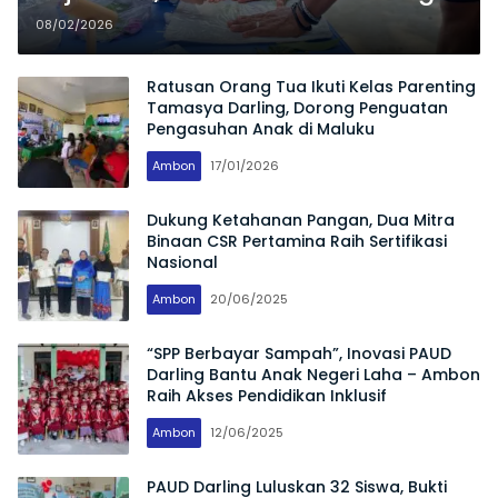
Gelar Darling Recycle Creative
08/02/2026
Day
Ratusan Orang Tua Ikuti Kelas Parenting
Tamasya Darling, Dorong Penguatan
Pengasuhan Anak di Maluku
Ambon
17/01/2026
Dukung Ketahanan Pangan, Dua Mitra
Binaan CSR Pertamina Raih Sertifikasi
Nasional
Ambon
20/06/2025
“SPP Berbayar Sampah”, Inovasi PAUD
Darling Bantu Anak Negeri Laha – Ambon
Raih Akses Pendidikan Inklusif
Ambon
12/06/2025
PAUD Darling Luluskan 32 Siswa, Bukti