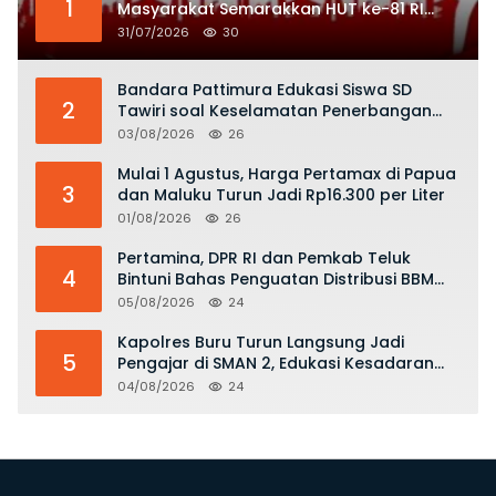
1
Masyarakat Semarakkan HUT ke-81 RI
dengan Semangat Nasionalisme
31/07/2026
30
Bandara Pattimura Edukasi Siswa SD
2
Tawiri soal Keselamatan Penerbangan
dan Bahaya Bermain Layang-layang di
03/08/2026
26
KKOP
Mulai 1 Agustus, Harga Pertamax di Papua
3
dan Maluku Turun Jadi Rp16.300 per Liter
01/08/2026
26
Pertamina, DPR RI dan Pemkab Teluk
4
Bintuni Bahas Penguatan Distribusi BBM
dan LPG
05/08/2026
24
Kapolres Buru Turun Langsung Jadi
5
Pengajar di SMAN 2, Edukasi Kesadaran
Hukum dan Stop Kekerasan
04/08/2026
24