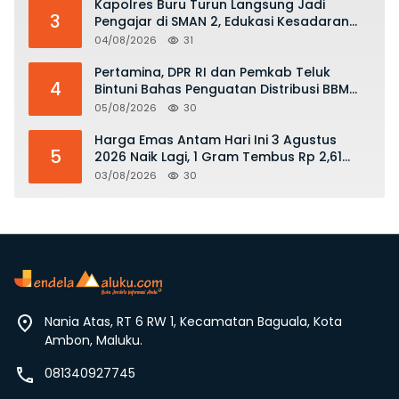
Kapolres Buru Turun Langsung Jadi
3
Pengajar di SMAN 2, Edukasi Kesadaran
Hukum dan Stop Kekerasan
04/08/2026
31
Pertamina, DPR RI dan Pemkab Teluk
4
Bintuni Bahas Penguatan Distribusi BBM
dan LPG
05/08/2026
30
Harga Emas Antam Hari Ini 3 Agustus
5
2026 Naik Lagi, 1 Gram Tembus Rp 2,61
Juta
03/08/2026
30
Nania Atas, RT 6 RW 1, Kecamatan Baguala, Kota
Ambon, Maluku.
081340927745