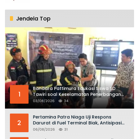
Jendela Top
Bandara Pattimura Edukasi Siswa SD
1
Tawiri soal Keselamatan Penerbangan
dan Bahaya Bermain Layang-layang di
03/08/2026
34
KKOP
Pertamina Patra Niaga Uji Respons
2
Darurat di Fuel Terminal Biak, Antisipasi
Risiko Kebakaran dan Tumpahan BBM
06/08/2026
31