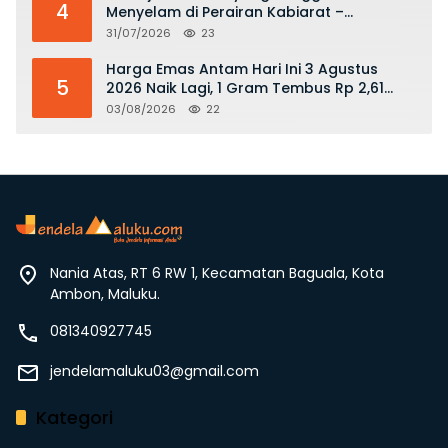
4
Menyelam di Perairan Kabiarat –
Tanimbar Ditemukan Meninggal
31/07/2026
23
Harga Emas Antam Hari Ini 3 Agustus
5
2026 Naik Lagi, 1 Gram Tembus Rp 2,61
Juta
03/08/2026
22
Nania Atas, RT 6 RW 1, Kecamatan Baguala, Kota
Ambon, Maluku.
081340927745
jendelamaluku03@gmail.com
Kategori