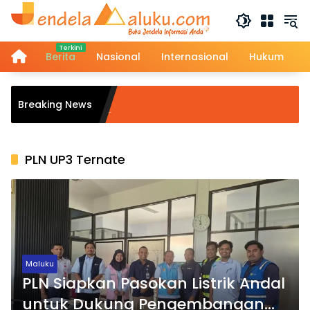
Langsung
ke
konten
Home
Berita
Nasional
Internasional
Hukum
Bu
Breaking News
Su
Me
PLN UP3 Ternate
Maluku
PLN Siapkan Pasokan Listrik Andal
untuk Dukung Pengembangan