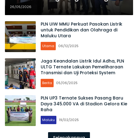
Bandara Oesman Sidik Bacan
26/05/2026
PLN UIW MMU Perkuat Pasokan Listrik
untuk Pendidikan dan Olahraga di
Maluku Utara
Utama
06/12/2025
Jaga Keandalan Listrik Idul Adha, PLN
ULTG Ternate Lakukan Pemeliharaan
Transmisi dan Uji Proteksi System
Berita
05/06/2025
PLN UP3 Ternate Sukses Pasang Baru
Daya 345.000 VA di Stadion Gelora Kie
Raha
Maluku
19/02/2025
Selengkapnya