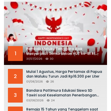
Pemkab Maluku Tenggara Ajak
1
Masyarakat Semarakkan HUT ke-81 RI
dengan Semangat Nasionalisme
31/07/2026
30
Mulai 1 Agustus, Harga Pertamax di Papua
2
dan Maluku Turun Jadi Rp16.300 per Liter
01/08/2026
26
Bandara Pattimura Edukasi Siswa SD
3
Tawiri soal Keselamatan Penerbangan
dan Bahaya Bermain Layang-layang di
03/08/2026
24
KKOP
Remaja 15 Tahun yang Tenggelam saat