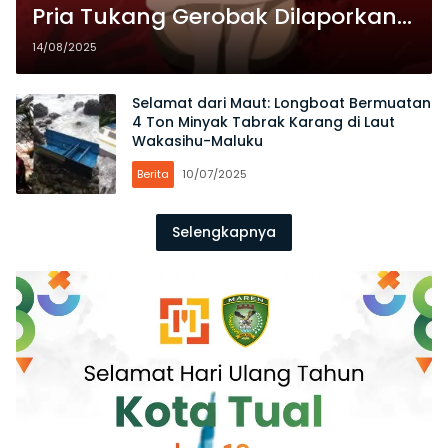
Pria Tukang Gerobak Dilaporkan
ke Polisi Ambon
14/08/2025
Selamat dari Maut: Longboat Bermuatan
4 Ton Minyak Tabrak Karang di Laut
Wakasihu-Maluku
Berita
10/07/2025
Selengkapnya