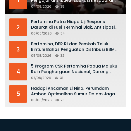
1
Pengajar di SMAN 2, Edukasi Kesadaran
Hukum dan Stop Kekerasan
04/08/2026
35
Pertamina Patra Niaga Uji Respons
2
Darurat di Fuel Terminal Biak, Antisipasi
Risiko Kebakaran dan Tumpahan BBM
06/08/2026
34
Pertamina, DPR RI dan Pemkab Teluk
3
Bintuni Bahas Penguatan Distribusi BBM
dan LPG
05/08/2026
32
5 Program CSR Pertamina Papua Maluku
4
Raih Penghargaan Nasional, Dorong
Pemberdayaan Ekonomi hingga
07/08/2026
31
Konservasi Lingkungan
Hadapi Ancaman El Nino, Perumdam
5
Ambon Optimalkan Sumur Dalam Jaga
Pasokan Air Bersih
06/08/2026
28