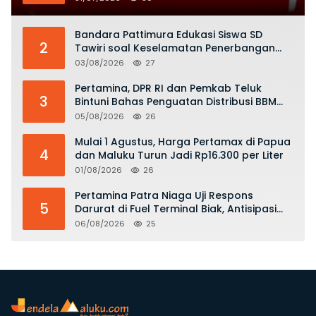
Bandara Pattimura Edukasi Siswa SD
2
Tawiri soal Keselamatan Penerbangan
dan Bahaya Bermain Layang-layang di
03/08/2026
27
KKOP
Pertamina, DPR RI dan Pemkab Teluk
3
Bintuni Bahas Penguatan Distribusi BBM
dan LPG
05/08/2026
26
Mulai 1 Agustus, Harga Pertamax di Papua
4
dan Maluku Turun Jadi Rp16.300 per Liter
01/08/2026
26
Pertamina Patra Niaga Uji Respons
5
Darurat di Fuel Terminal Biak, Antisipasi
Risiko Kebakaran dan Tumpahan BBM
06/08/2026
25