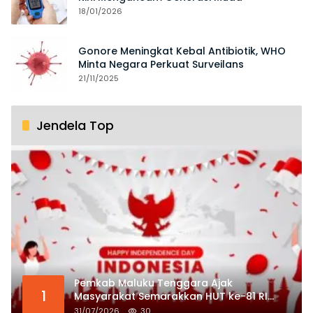
18/01/2026
Gonore Meningkat Kebal Antibiotik, WHO
Minta Negara Perkuat Surveilans
21/11/2025
Jendela Top
Pemkab Maluku Tenggara Ajak
1
Masyarakat Semarakkan HUT ke-81 RI
dengan Semangat Nasionalisme
31/07/2026
30