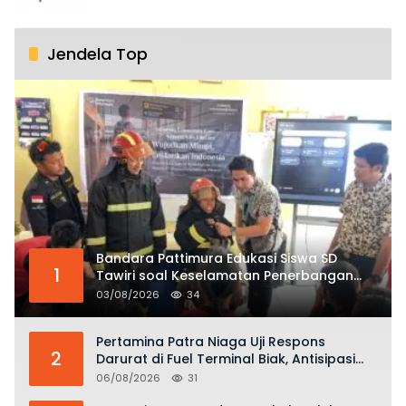
Jendela Top
Bandara Pattimura Edukasi Siswa SD
1
Tawiri soal Keselamatan Penerbangan
dan Bahaya Bermain Layang-layang di
03/08/2026
34
KKOP
Pertamina Patra Niaga Uji Respons
2
Darurat di Fuel Terminal Biak, Antisipasi
Risiko Kebakaran dan Tumpahan BBM
06/08/2026
31