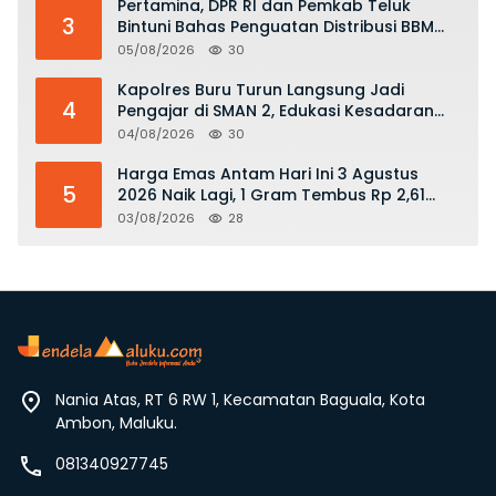
Pertamina, DPR RI dan Pemkab Teluk
3
Bintuni Bahas Penguatan Distribusi BBM
dan LPG
05/08/2026
30
Kapolres Buru Turun Langsung Jadi
4
Pengajar di SMAN 2, Edukasi Kesadaran
Hukum dan Stop Kekerasan
04/08/2026
30
Harga Emas Antam Hari Ini 3 Agustus
5
2026 Naik Lagi, 1 Gram Tembus Rp 2,61
Juta
03/08/2026
28
Nania Atas, RT 6 RW 1, Kecamatan Baguala, Kota
Ambon, Maluku.
081340927745