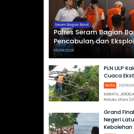
Seram Bagian Barat
Polres Seram Bagian Ba
Pencabulan dan Eksploi
05/09/2025
PLN ULP Kai
Cuaca Ekst
Berita
23/06/2
KAIRATU, JENDEL
Maluku Utara (U
Grand Fina
Negeri Lat
Kebolehan 