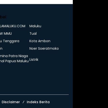
bel
ELAMALUKU.COM
Maluku
IW MMU
Tual
u Tenggara
Kota Ambon
n
Noer Soeratmoko
mina Patra Niaga
Listrik
nal Papua Maluku
Disclaimer
Indeks Berita