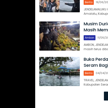
Berita
19/06/2
JENDELAMALUKU.C
Amalatu, Kabup
Musim Duri
Masih Mem
Ambon
11/05/2
AMBON, JENDELA
masih terus diba
Buka Perdan
Seram Bagi
Berita
04/04/2
TRAVEL, JENDELA
Kabupaten Sera