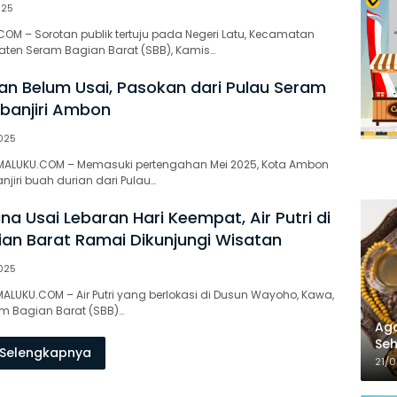
025
OM – Sorotan publik tertuju pada Negeri Latu, Kecamatan
aten Seram Bagian Barat (SBB), Kamis…
an Belum Usai, Pasokan dari Pulau Seram
banjiri Ambon
025
MALUKU.COM – Memasuki pertengahan Mei 2025, Kota Ambon
njiri buah durian dari Pulau…
a Usai Lebaran Hari Keempat, Air Putri di
an Barat Ramai Dikunjungi Wisatan
025
MALUKU.COM – Air Putri yang berlokasi di Dusun Wayoho, Kawa,
m Bagian Barat (SBB)…
Aga
Seh
Selengkapnya
21/