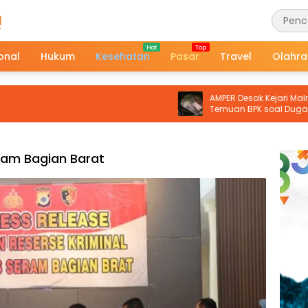
onal
Hukum
Kesehatan
Pasar
Travel
Olahr
AMPER Desak Kejari Malra Tindaklan
Temuan BPK soal Dugaan Kerugi
Negara Proyek Pasar Langgur
ram Bagian Barat