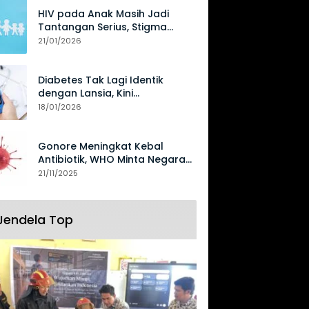
HIV pada Anak Masih Jadi
Tantangan Serius, Stigma
Hambat Akses Perawatan
21/01/2026
Diabetes Tak Lagi Identik
dengan Lansia, Kini
Mengancam Generasi Muda
18/01/2026
Gonore Meningkat Kebal
Antibiotik, WHO Minta Negara
Perkuat Surveilans
21/11/2025
Jendela Top