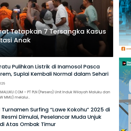
rat Tetapkan 7 Tersangka Kasus
tasi Anak
ratu Pulihkan Listrik di Inamosol Pasca
rem, Suplai Kembali Normal dalam Sehari
025
AMALUKU.COM – PT PLN (Persero) Unit Induk Wilayah Maluku dan
IW MMU) melalui…
l Turnamen Surfing “Lawe Kokohu” 2025 di
u Resmi Dimulai, Peselancar Muda Unjuk
di Atas Ombak Timur