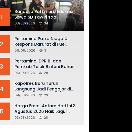
Bandara Pattimura Edukasi
1
Siswa SD Tawiri soal
Keselamatan Penerbangan
03/08/2026
34
dan Bahaya Bermain Layang-
layang di KKOP
Pertamina Patra Niaga Uji
2
Respons Darurat di Fuel
Terminal Biak, Antisipasi Risiko
06/08/2026
31
Kebakaran dan Tumpahan
BBM
Pertamina, DPR RI dan
3
Pemkab Teluk Bintuni Bahas
Penguatan Distribusi BBM dan
05/08/2026
29
LPG
Kapolres Buru Turun
4
Langsung Jadi Pengajar di
SMAN 2, Edukasi Kesadaran
04/08/2026
29
Hukum dan Stop Kekerasan
Harga Emas Antam Hari Ini 3
5
Agustus 2026 Naik Lagi, 1
Gram Tembus Rp 2,61 Juta
03/08/2026
28