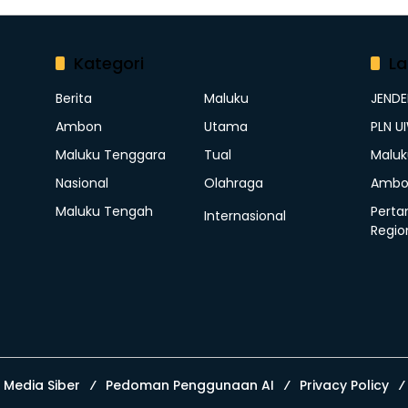
Kategori
La
Berita
Maluku
JEND
Ambon
Utama
PLN U
Maluku Tenggara
Tual
Maluk
Nasional
Olahraga
Ambo
Maluku Tengah
Perta
Internasional
Regio
Media Siber
Pedoman Penggunaan AI
Privacy Policy