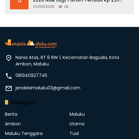
Juta
03/08/2026
26
Nania Atas, RT 6 RW 1, Kecamatan Baguala, Kota
Ambon, Maluku.
081340927745
jendelamaluku03@gmail.com
Kategori
Berita
Maluku
Ambon
Utama
Maluku Tenggara
Tual