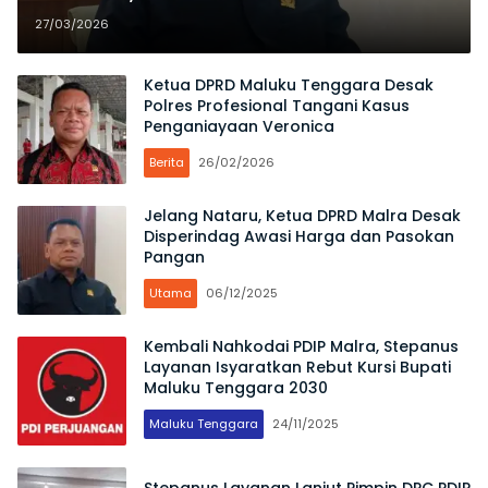
Semua Pihak Tahan Diri
27/03/2026
Ketua DPRD Maluku Tenggara Desak
Polres Profesional Tangani Kasus
Penganiayaan Veronica
Berita
26/02/2026
Jelang Nataru, Ketua DPRD Malra Desak
Disperindag Awasi Harga dan Pasokan
Pangan
Utama
06/12/2025
Kembali Nahkodai PDIP Malra, Stepanus
Layanan Isyaratkan Rebut Kursi Bupati
Maluku Tenggara 2030
Maluku Tenggara
24/11/2025
Stepanus Layanan Lanjut Pimpin DPC PDIP