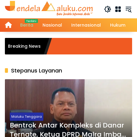
Langsung
ke
konten
Home
Berita
Nasional
Internasional
Hukum
Kapold
Breaking News
Perkuat
Human
Stepanus Layanan
Maluku Tenggara
Bentrok Antar Kompleks di Danar
Ternate, Ketua DPRD Malra Imbau