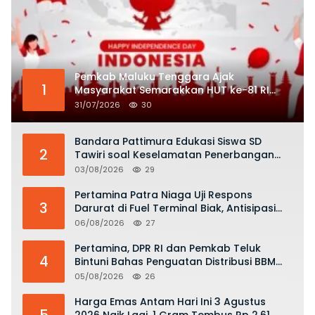
Pemkab Maluku Tenggara Ajak
1
Masyarakat Semarakkan HUT ke-81 RI
dengan Semangat Nasionalisme
31/07/2026
30
Bandara Pattimura Edukasi Siswa SD
2
Tawiri soal Keselamatan Penerbangan
dan Bahaya Bermain Layang-layang di
03/08/2026
29
KKOP
Pertamina Patra Niaga Uji Respons
3
Darurat di Fuel Terminal Biak, Antisipasi
Risiko Kebakaran dan Tumpahan BBM
06/08/2026
27
Pertamina, DPR RI dan Pemkab Teluk
4
Bintuni Bahas Penguatan Distribusi BBM
dan LPG
05/08/2026
26
Harga Emas Antam Hari Ini 3 Agustus
5
2026 Naik Lagi, 1 Gram Tembus Rp 2,61