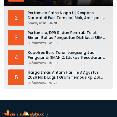
KKOP
Pertamina Patra Niaga Uji Respons
2
Darurat di Fuel Terminal Biak, Antisipasi
Risiko Kebakaran dan Tumpahan BBM
06/08/2026
31
Pertamina, DPR RI dan Pemkab Teluk
3
Bintuni Bahas Penguatan Distribusi BBM
dan LPG
05/08/2026
30
Kapolres Buru Turun Langsung Jadi
4
Pengajar di SMAN 2, Edukasi Kesadaran
Hukum dan Stop Kekerasan
04/08/2026
30
Harga Emas Antam Hari Ini 3 Agustus
5
2026 Naik Lagi, 1 Gram Tembus Rp 2,61
Juta
03/08/2026
28