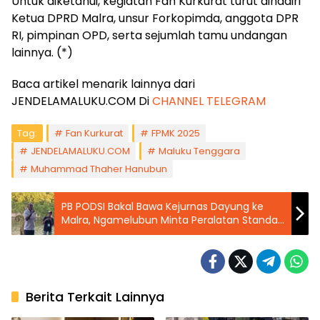
Untuk diketahui, kegiatan Fan Kurkurat turut dihadiri
Ketua DPRD Malra, unsur Forkopimda, anggota DPR
RI, pimpinan OPD, serta sejumlah tamu undangan
lainnya. (*)
Baca artikel menarik lainnya dari
JENDELAMALUKU.COM Di
CHANNEL TELEGRAM
Tag:
Fan Kurkurat
FPMK 2025
JENDELAMALUKU.COM
Maluku Tenggara
Muhammad Thaher Hanubun
PB PODSI Bakal Bawa Kejurnas Dayung ke
Malra, Ngamelubun Minta Peralatan Standar
Nasional
Berita Terkait Lainnya