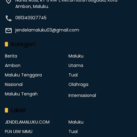
Nania Atas, RT 6 RW 1, Kecamatan Baguala, Kota
Ambon, Maluku.
081340927745
jendelamaluku03@gmail.com
Kategori
Berita
Maluku
Ambon
Utama
Maluku Tenggara
Tual
Nasional
Olahraga
Maluku Tengah
Internasional
Label
JENDELAMALUKU.COM
Maluku
PLN UIW MMU
Tual