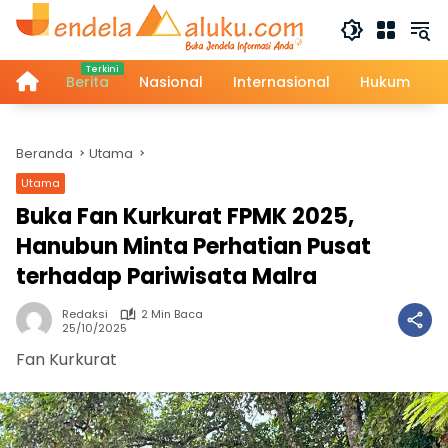
Langsung
ke
konten
Home
Berita
Nasional
Internasional
Hukum
Beranda
Utama
Utama
Buka Fan Kurkurat FPMK 2025,
Hanubun Minta Perhatian Pusat
terhadap Pariwisata Malra
Redaksi
2 Min Baca
25/10/2025
Fan Kurkurat