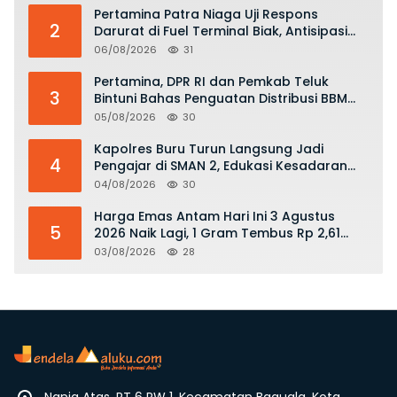
Pertamina Patra Niaga Uji Respons
2
Darurat di Fuel Terminal Biak, Antisipasi
Risiko Kebakaran dan Tumpahan BBM
06/08/2026
31
Pertamina, DPR RI dan Pemkab Teluk
3
Bintuni Bahas Penguatan Distribusi BBM
dan LPG
05/08/2026
30
Kapolres Buru Turun Langsung Jadi
4
Pengajar di SMAN 2, Edukasi Kesadaran
Hukum dan Stop Kekerasan
04/08/2026
30
Harga Emas Antam Hari Ini 3 Agustus
5
2026 Naik Lagi, 1 Gram Tembus Rp 2,61
Juta
03/08/2026
28