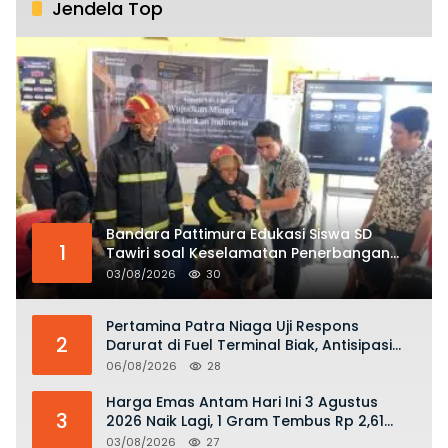
Jendela Top
Bandara Pattimura Edukasi Siswa SD
1
Tawiri soal Keselamatan Penerbangan
dan Bahaya Bermain Layang-layang di
03/08/2026
30
KKOP
Pertamina Patra Niaga Uji Respons
2
Darurat di Fuel Terminal Biak, Antisipasi
Risiko Kebakaran dan Tumpahan BBM
06/08/2026
28
Harga Emas Antam Hari Ini 3 Agustus
3
2026 Naik Lagi, 1 Gram Tembus Rp 2,61
Juta
03/08/2026
27