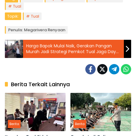
Tual
Topik:
Tual
Penulis: Megarivera Renyaan
Harga Bapok Mulai Naik, Gerakan Pangan
Murah Jadi Strategi Pemkot Tual Jaga Daya
Beli Warga
Berita Terkait Lainnya
Berita
Berita