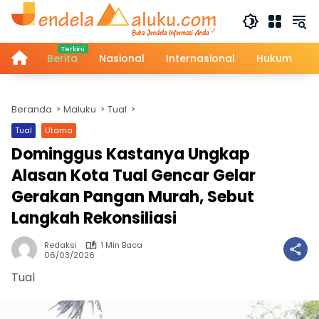
Langsung
ke
konten
Home
Berita
Nasional
Internasional
Hukum
Beranda
Maluku
Tual
Tual
Utama
Dominggus Kastanya Ungkap
Alasan Kota Tual Gencar Gelar
Gerakan Pangan Murah, Sebut
Langkah Rekonsiliasi
Redaksi
1 Min Baca
06/03/2026
Tual