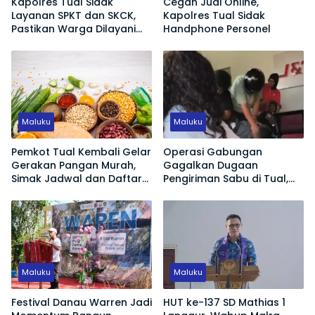
Kapolres Tual Sidak
Cegah Judi Online,
Layanan SPKT dan SKCK,
Kapolres Tual Sidak
Pastikan Warga Dilayani
Handphone Personel
Tanpa Ribet
Maluku
Maluku
Pemkot Tual Kembali Gelar
Operasi Gabungan
Gerakan Pangan Murah,
Gagalkan Dugaan
Simak Jadwal dan Daftar
Pengiriman Sabu di Tual,
Harga 12 Komoditas
Sepasang Pasutri
Diamankan
Maluku
Maluku
Festival Danau Warren Jadi
HUT ke-137 SD Mathias 1