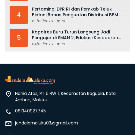
Pertamina, DPR RI dan Pemkab Teluk
4
Bintuni Bahas Penguatan Distribusi BBM
dan LPG
05/08/2026
26
Kapolres Buru Turun Langsung Jadi
5
Pengajar di SMAN 2, Edukasi Kesadaran
Hukum dan Stop Kekerasan
04/08/2026
26
Nania Atas, RT 6 RW 1, Kecamatan Baguala, Kota
Ambon, Maluku.
081340927745
jendelamaluku03@gmail.com