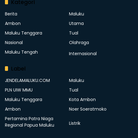
Kategori
Berita
Maluku
Ambon
Utama
Maluku Tenggara
Tual
Nasional
Olahraga
Maluku Tengah
Internasional
Label
JENDELAMALUKU.COM
Maluku
PLN UIW MMU
Tual
Maluku Tenggara
Kota Ambon
Ambon
Noer Soeratmoko
Pertamina Patra Niaga
Listrik
Regional Papua Maluku