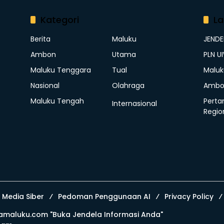
Kategori
La
Berita
Maluku
JEND
Ambon
Utama
PLN U
Maluku Tenggara
Tual
Maluk
Nasional
Olahraga
Ambo
Maluku Tengah
Perta
Internasional
Regio
Media Siber
Pedoman Penggunaan AI
Privacy Policy
amaluku.com
"Buka Jendela Informasi Anda"