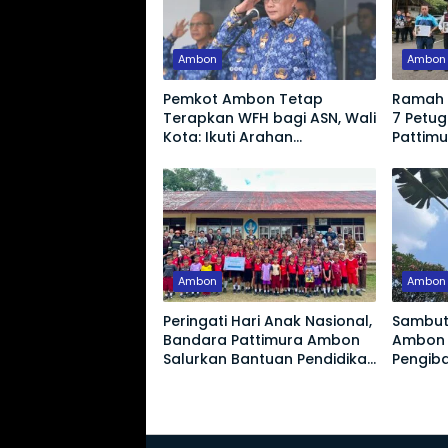
Ambon
Ambon
Pemkot Ambon Tetap
Ramah 
Terapkan WFH bagi ASN, Wali
7 Petu
Kota: Ikuti Arahan
Pattim
Pemerintah Pusat
Apresia
Ambon
Ambon
Peringati Hari Anak Nasional,
Sambut 
Bandara Pattimura Ambon
Ambon 
Salurkan Bantuan Pendidikan
Pengiba
dan Edukasi Keselamatan
selama
Penerbangan