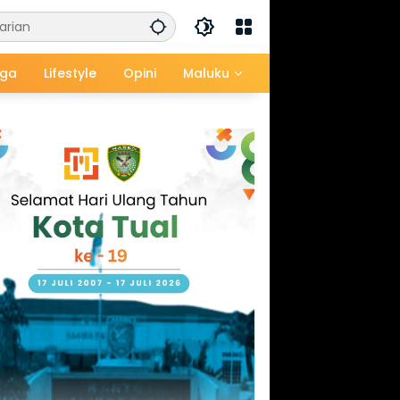
aga
Lifestyle
Opini
Maluku