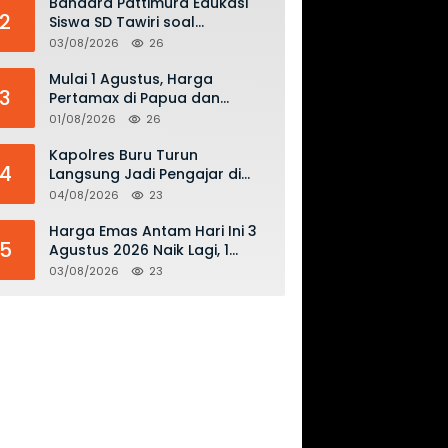
Bandara Pattimura Edukasi
2
Siswa SD Tawiri soal
lo
Keselamatan Penerbangan
03/08/2026
26
dan Bahaya Bermain Layang-
layang di KKOP
Mulai 1 Agustus, Harga
3
Pertamax di Papua dan
Maluku Turun Jadi Rp16.300
01/08/2026
26
per Liter
Kapolres Buru Turun
4
Langsung Jadi Pengajar di
SMAN 2, Edukasi Kesadaran
04/08/2026
23
Hukum dan Stop Kekerasan
Harga Emas Antam Hari Ini 3
5
Agustus 2026 Naik Lagi, 1
Gram Tembus Rp 2,61 Juta
03/08/2026
23