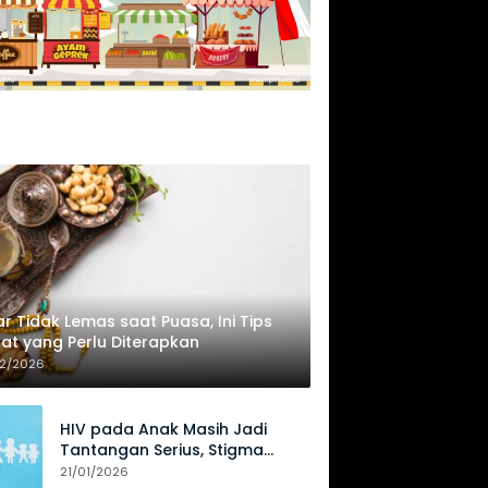
r Tidak Lemas saat Puasa, Ini Tips
at yang Perlu Diterapkan
02/2026
HIV pada Anak Masih Jadi
Tantangan Serius, Stigma
Hambat Akses Perawatan
21/01/2026