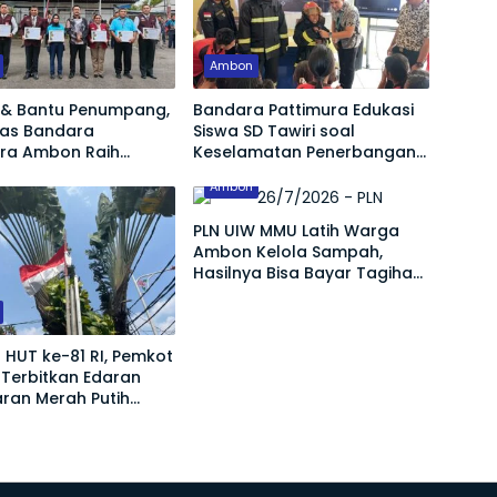
Ambon
& Bantu Penumpang,
Bandara Pattimura Edukasi
gas Bandara
Siswa SD Tawiri soal
ura Ambon Raih
Keselamatan Penerbangan
si Tertinggi
dan Bahaya Bermain
Ambon
Layang-layang di KKOP
PLN UIW MMU Latih Warga
Ambon Kelola Sampah,
Hasilnya Bisa Bayar Tagihan
Listrik
HUT ke-81 RI, Pemkot
Terbitkan Edaran
ran Merah Putih
 Agustus