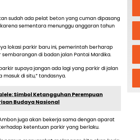
wit di Kota Tual Maluku Tembus Rp. 200 Ribu Per Ki
u kan sudah ada pelat beton yang cuman dipasang
al, karena sementara menunggu anggaran tahun
 lokasi parkir baru ini, pemerintah berharap
r sembarangan di badan jalan Pantai Mardika.
parkir supaya jangan ada lagi yang parkir di jalan
masuk di situ,” tandasnya.
ele: Simbol Ketangguhan Perempuan
risan Budaya Nasional
 Ambon juga akan bekerja sama dengan aparat
rhadap ketentuan parkir yang berlaku.