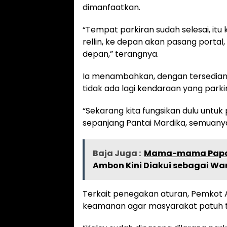
dimanfaatkan.
Baja Juga :
Pedas Banget! Harga Cabai Ra
“Tempat parkiran sudah selesai, it
rellin, ke depan akan pasang port
depan,” terangnya.
Ia menambahkan, dengan tersedianya
tidak ada lagi kendaraan yang parki
“Sekarang kita fungsikan dulu untuk 
sepanjang Pantai Mardika, semuanya 
Baja Juga :
Mama-mama Papal
Ambon Kini Diakui sebagai Wa
Terkait penegakan aturan, Pemkot
keamanan agar masyarakat patuh te