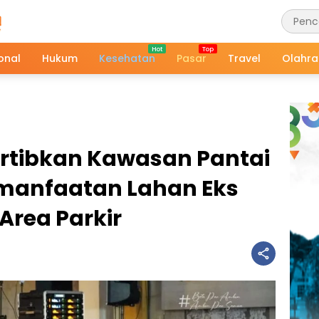
onal
Hukum
Kesehatan
Pasar
Travel
Olahr
rtibkan Kawasan Pantai
manfaatan Lahan Eks
Area Parkir