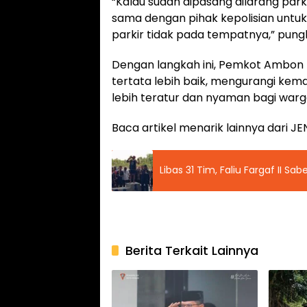
“Kalau sudah dipasang dilarang par
sama dengan pihak kepolisian untu
parkir tidak pada tempatnya,” pung
Dengan langkah ini, Pemkot Ambon
tertata lebih baik, mengurangi kem
lebih teratur dan nyaman bagi war
Baca artikel menarik lainnya dari
Libas 31 Tim, Faliu Fargaf II 
Berita Terkait Lainnya