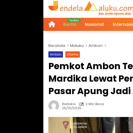
Langsung
ke
konten
Berita
Nasional
Internasi
Home
Beranda
Maluku
Ambon
Ambon
Utama
Pemkot Ambon Te
Mardika Lewat Pe
Pasar Apung Jadi 
Redaksi
2 Min Baca
25/10/2025