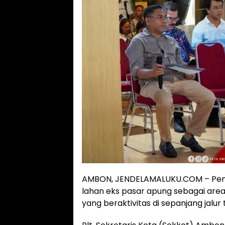
AMBON, JENDELAMALUKU.COM – Pem
lahan eks pasar apung sebagai area
yang beraktivitas di sepanjang jalur 