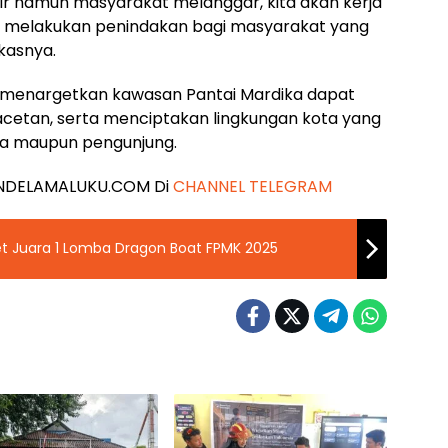
kir namun masyarakat melanggar, kita akan kerja
k melakukan penindakan bagi masyarakat yang
kasnya.
 menargetkan kawasan Pantai Mardika dapat
acetan, serta menciptakan lingkungan kota yang
ga maupun pengunjung.
 JENDELAMALUKU.COM Di
CHANNEL TELEGRAM
Sabet Juara 1 Lomba Dragon Boat FPMK 2025