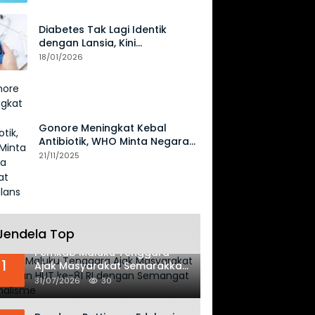
Diabetes Tak Lagi Identik
dengan Lansia, Kini
Mengancam Generasi Muda
18/01/2026
Gonore Meningkat Kebal
Antibiotik, WHO Minta Negara
Perkuat Surveilans
21/11/2025
Jendela Top
Pemkab Maluku Tenggara
1
Ajak Masyarakat Semarakkan
HUT ke-81 RI dengan
31/07/2026
30
Semangat Nasionalisme