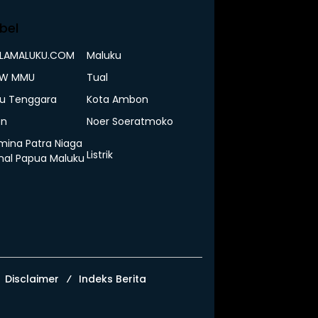
bel
ELAMALUKU.COM
Maluku
IW MMU
Tual
u Tenggara
Kota Ambon
n
Noer Soeratmoko
mina Patra Niaga
Listrik
nal Papua Maluku
Disclaimer
Indeks Berita