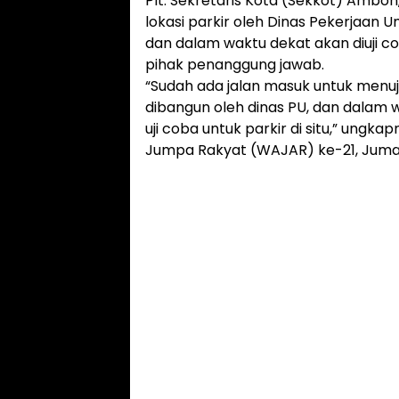
Plt. Sekretaris Kota (Sekkot) Ambo
lokasi parkir oleh Dinas Pekerjaa
dan dalam waktu dekat akan diuji c
pihak penanggung jawab.
“Sudah ada jalan masuk untuk menuju
dibangun oleh dinas PU, dan dalam 
uji coba untuk parkir di situ,” ungk
Jumpa Rakyat (WAJAR) ke-21, Jumat 