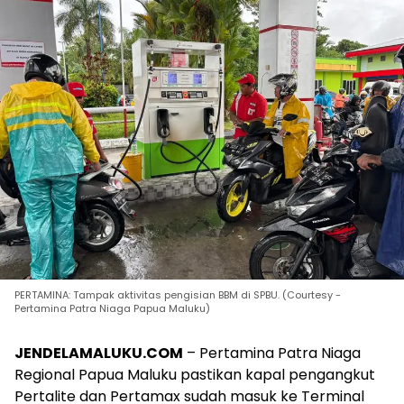
PERTAMINA: Tampak aktivitas pengisian BBM di SPBU. (Courtesy -
Pertamina Patra Niaga Papua Maluku)
JENDELAMALUKU.COM
– Pertamina Patra Niaga
Regional Papua Maluku pastikan kapal pengangkut
Pertalite dan Pertamax sudah masuk ke Terminal