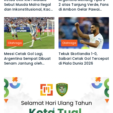
Sebut Musda Malra Ilegal
2 atas Tanjung Verde, Fans
dan Inkonstitusional, Kace
di Ambon Gelar Pawai
Ubro Dinilai Tak Sah Jadi
Kemenangan
Ketua
Olahraga
Olahraga
Messi Cetak Gol Lagi,
Tekuk Skotlandia 1-0,
Argentina Sempat Dibuat
Saibari Cetak Gol Tercepat
Senam Jantung oleh
di Piala Dunia 2026
Tanjung Verde di Piala
Dunia