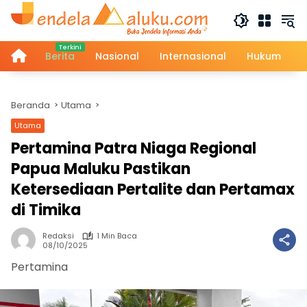
Langsung
ke
konten
Home
Berita
Nasional
Internasional
Hukum
Beranda
Utama
Utama
Pertamina Patra Niaga Regional
Papua Maluku Pastikan
Ketersediaan Pertalite dan Pertamax
di Timika
Redaksi
1 Min Baca
08/10/2025
Pertamina