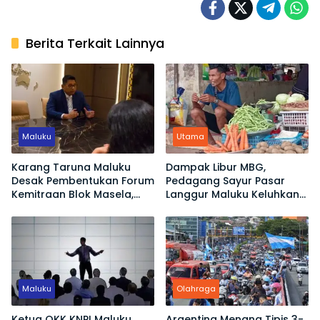
Berita Terkait Lainnya
Maluku
Utama
Karang Taruna Maluku
Dampak Libur MBG,
Desak Pembentukan Forum
Pedagang Sayur Pasar
Kemitraan Blok Masela,
Langgur Maluku Keluhkan
Minta Warga Lokal Tak
Omset Turun
Sekadar Jadi Penonton
Maluku
Olahraga
Ketua OKK KNPI Maluku
Argentina Menang Tipis 3-