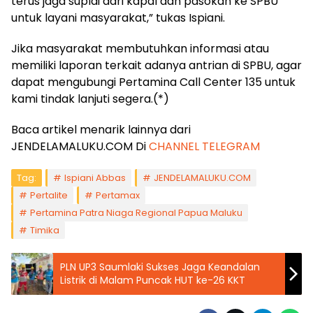
terus jaga suplai dari kapal dan pasokan ke SPBU
untuk layani masyarakat,” tukas Ispiani.
Jika masyarakat membutuhkan informasi atau
memiliki laporan terkait adanya antrian di SPBU, agar
dapat mengubungi Pertamina Call Center 135 untuk
kami tindak lanjuti segera.(*)
Baca artikel menarik lainnya dari
JENDELAMALUKU.COM Di
CHANNEL TELEGRAM
Tag:
Ispiani Abbas
JENDELAMALUKU.COM
Pertalite
Pertamax
Pertamina Patra Niaga Regional Papua Maluku
Timika
PLN UP3 Saumlaki Sukses Jaga Keandalan
Listrik di Malam Puncak HUT ke-26 KKT