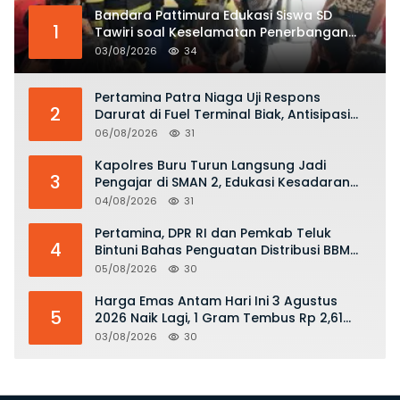
Bandara Pattimura Edukasi Siswa SD
1
Tawiri soal Keselamatan Penerbangan
dan Bahaya Bermain Layang-layang di
03/08/2026
34
KKOP
Pertamina Patra Niaga Uji Respons
2
Darurat di Fuel Terminal Biak, Antisipasi
Risiko Kebakaran dan Tumpahan BBM
06/08/2026
31
Kapolres Buru Turun Langsung Jadi
3
Pengajar di SMAN 2, Edukasi Kesadaran
Hukum dan Stop Kekerasan
04/08/2026
31
Pertamina, DPR RI dan Pemkab Teluk
4
Bintuni Bahas Penguatan Distribusi BBM
dan LPG
05/08/2026
30
Harga Emas Antam Hari Ini 3 Agustus
5
2026 Naik Lagi, 1 Gram Tembus Rp 2,61
Juta
03/08/2026
30