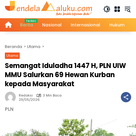
Langsung
ke
konten
Home
Berita
Nasional
Internasional
Hukum
Beranda
Utama
Utama
Semangat Iduladha 1447 H, PLN UIW
MMU Salurkan 69 Hewan Kurban
kepada Masyarakat
Redaksi
3 Min Baca
29/05/2026
PLN