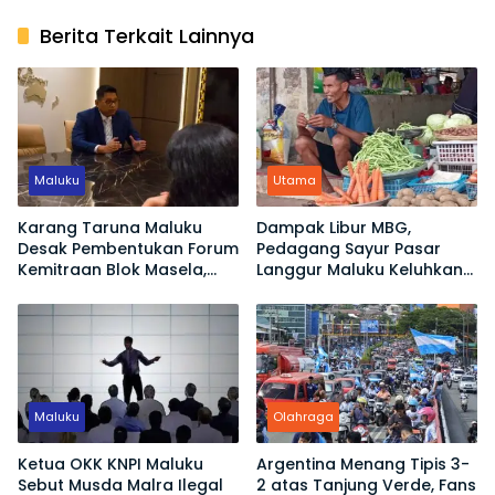
Berita Terkait Lainnya
Maluku
Utama
Karang Taruna Maluku
Dampak Libur MBG,
Desak Pembentukan Forum
Pedagang Sayur Pasar
Kemitraan Blok Masela,
Langgur Maluku Keluhkan
Minta Warga Lokal Tak
Omset Turun
Sekadar Jadi Penonton
Maluku
Olahraga
Ketua OKK KNPI Maluku
Argentina Menang Tipis 3-
Sebut Musda Malra Ilegal
2 atas Tanjung Verde, Fans