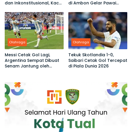
dan Inkonstitusional, Kace
di Ambon Gelar Pawai
Ubro Dinilai Tak Sah Jadi
Kemenangan
Ketua
Olahraga
Olahraga
Messi Cetak Gol Lagi,
Tekuk Skotlandia 1-0,
Argentina Sempat Dibuat
Saibari Cetak Gol Tercepat
Senam Jantung oleh
di Piala Dunia 2026
Tanjung Verde di Piala
Dunia