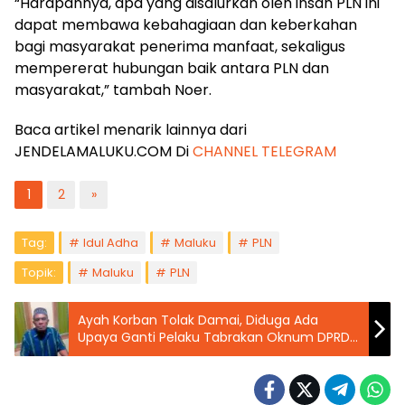
“Harapannya, apa yang disalurkan oleh insan PLN ini
dapat membawa kebahagiaan dan keberkahan
bagi masyarakat penerima manfaat, sekaligus
mempererat hubungan baik antara PLN dan
masyarakat,” tambah Noer.
Baca artikel menarik lainnya dari
JENDELAMALUKU.COM Di
CHANNEL TELEGRAM
1
2
»
Tag:
Idul Adha
Maluku
PLN
Topik:
Maluku
PLN
Ayah Korban Tolak Damai, Diduga Ada
Upaya Ganti Pelaku Tabrakan Oknum DPRD
Tual