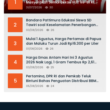
1
Masyarakat Semarakkan HUT ke-81 RI
dengan Semangat Nasionalisme
31/07/2026
30
Bandara Pattimura Edukasi Siswa SD
2
Tawiri soal Keselamatan Penerbangan
dan Bahaya Bermain Layang-layang di
03/08/2026
26
KKOP
Mulai 1 Agustus, Harga Pertamax di Papua
3
dan Maluku Turun Jadi Rp16.300 per Liter
01/08/2026
26
Harga Emas Antam Hari Ini 3 Agustus
4
2026 Naik Lagi, 1 Gram Tembus Rp 2,61
Juta
03/08/2026
25
Pertamina, DPR RI dan Pemkab Teluk
5
Bintuni Bahas Penguatan Distribusi BBM
dan LPG
05/08/2026
24