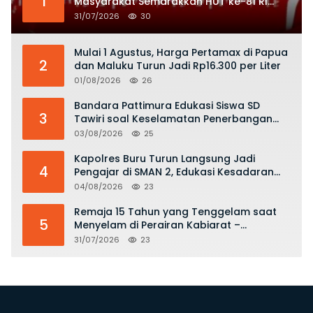
1
Masyarakat Semarakkan HUT ke-81 RI
dengan Semangat Nasionalisme
31/07/2026
30
Mulai 1 Agustus, Harga Pertamax di Papua
2
dan Maluku Turun Jadi Rp16.300 per Liter
01/08/2026
26
Bandara Pattimura Edukasi Siswa SD
3
Tawiri soal Keselamatan Penerbangan
dan Bahaya Bermain Layang-layang di
03/08/2026
25
KKOP
Kapolres Buru Turun Langsung Jadi
4
Pengajar di SMAN 2, Edukasi Kesadaran
Hukum dan Stop Kekerasan
04/08/2026
23
Remaja 15 Tahun yang Tenggelam saat
5
Menyelam di Perairan Kabiarat –
Tanimbar Ditemukan Meninggal
31/07/2026
23