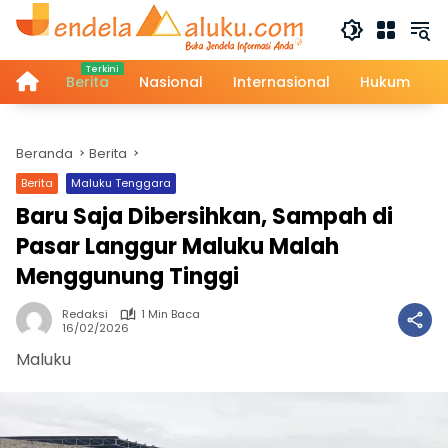
Langsung
ke
konten
Home
Berita
Nasional
Internasional
Hukum
Beranda
Berita
Berita
Maluku Tenggara
Baru Saja Dibersihkan, Sampah di
Pasar Langgur Maluku Malah
Menggunung Tinggi
Redaksi
1 Min Baca
16/02/2026
Maluku