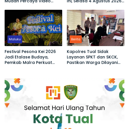
Mudah Percaya Video
Ini, Selasa 4 Agustus 2026:
Demo yang Menyesatkan
Ukuran 1 Gram Tembus
Rp2,6 Juta!
Maluku
Berita
Festival Pesona Kei 2026
Kapolres Tual Sidak
Jadi Etalase Budaya,
Layanan SPKT dan SKCK,
Pemkab Malra Perkuat
Pastikan Warga Dilayani
Promosi Wisata dan UMKM
Tanpa Ribet