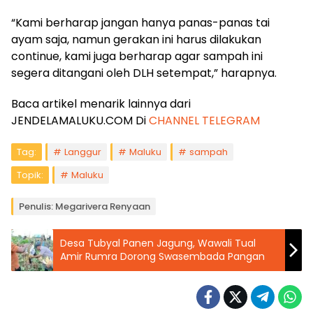
“Kami berharap jangan hanya panas-panas tai
ayam saja, namun gerakan ini harus dilakukan
continue, kami juga berharap agar sampah ini
segera ditangani oleh DLH setempat,” harapnya.
Baca artikel menarik lainnya dari
JENDELAMALUKU.COM Di
CHANNEL TELEGRAM
Tag:
Langgur
Maluku
sampah
Topik:
Maluku
Penulis: Megarivera Renyaan
Desa Tubyal Panen Jagung, Wawali Tual
Amir Rumra Dorong Swasembada Pangan