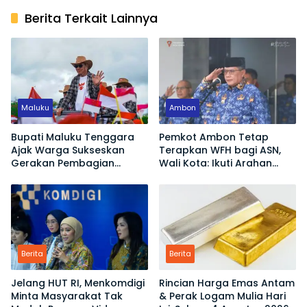
Berita Terkait Lainnya
Maluku
Ambon
Bupati Maluku Tenggara
Pemkot Ambon Tetap
Ajak Warga Sukseskan
Terapkan WFH bagi ASN,
Gerakan Pembagian
Wali Kota: Ikuti Arahan
Bendera Merah Putih
Pemerintah Pusat
Berita
Berita
Jelang HUT RI, Menkomdigi
Rincian Harga Emas Antam
Minta Masyarakat Tak
& Perak Logam Mulia Hari