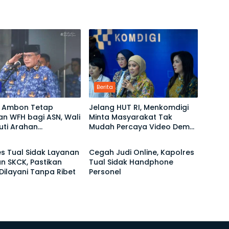
Berita
 Ambon Tetap
Jelang HUT RI, Menkomdigi
n WFH bagi ASN, Wali
Minta Masyarakat Tak
kuti Arahan
Mudah Percaya Video Demo
Berita
ntah Pusat
yang Menyesatkan
s Tual Sidak Layanan
Cegah Judi Online, Kapolres
n SKCK, Pastikan
Tual Sidak Handphone
ilayani Tanpa Ribet
Personel