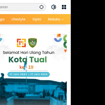
aga
Lifestyle
Opini
Maluku