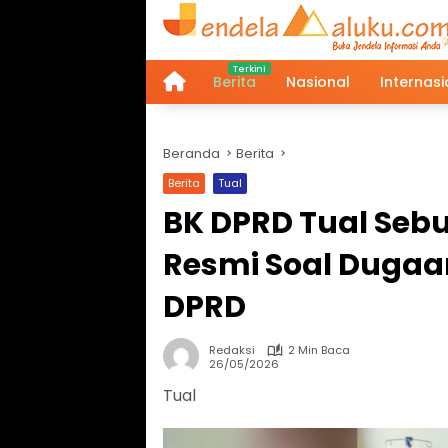
Langsung
ke
konten
Berita
Nasional
Internasi
Home
Beranda
Berita
Berita
Tual
BK DPRD Tual Seb
Resmi Soal Dugaa
DPRD
Redaksi
2 Min Baca
26/05/2026
Tual