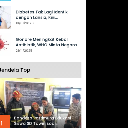
Diabetes Tak Lagi Identik
dengan Lansia, Kini
Mengancam Generasi Muda
18/01/2026
Gonore Meningkat Kebal
Antibiotik, WHO Minta Negara
Perkuat Surveilans
21/11/2025
Jendela Top
Bandara Pattimura Edukasi
1
Siswa SD Tawiri soal