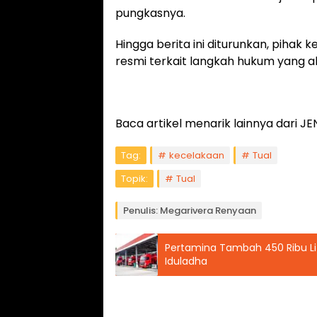
pungkasnya.
Hingga berita ini diturunkan, piha
resmi terkait langkah hukum yang a
Baca artikel menarik lainnya dari
Tag:
kecelakaan
Tual
Topik:
Tual
Penulis: Megarivera Renyaan
Pertamina Tambah 450 Ribu Li
Iduladha