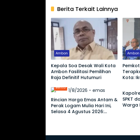
Berita Terkait Lainnya
Ambon
Ambon
Kepala Soa Desak Wali Kota
Pemkot
Ambon Fasilitasi Pemilihan
Terapka
Raja Definitif Hutumuri
Kota: I
Berita
Pemeri
Berita
Kapolre
SPKT da
Rincian Harga Emas Antam &
Warga D
Perak Logam Mulia Hari Ini,
Selasa 4 Agustus 2026:
Ukuran 1 Gram Tembus
Rp2,6 Juta!