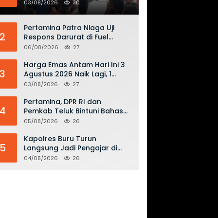
Keselamatan Penerbangan
03/08/2026
30
dan Bahaya Bermain Layang-
layang di KKOP
Pertamina Patra Niaga Uji
2
Respons Darurat di Fuel
Terminal Biak, Antisipasi Risiko
06/08/2026
27
Kebakaran dan Tumpahan
BBM
Harga Emas Antam Hari Ini 3
3
Agustus 2026 Naik Lagi, 1
Gram Tembus Rp 2,61 Juta
03/08/2026
27
Pertamina, DPR RI dan
4
Pemkab Teluk Bintuni Bahas
Penguatan Distribusi BBM dan
05/08/2026
26
LPG
Kapolres Buru Turun
5
Langsung Jadi Pengajar di
SMAN 2, Edukasi Kesadaran
04/08/2026
26
Hukum dan Stop Kekerasan