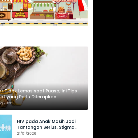
r Tidak Lemas saat Puasa, Ini Tips
at yang Perlu Diterapkan
02/2026
HIV pada Anak Masih Jadi
Tantangan Serius, Stigma
Hambat Akses Perawatan
21/01/2026