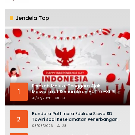
Jendela Top
Pemkab Maluku Tenggara Ajak
1
Masyarakat Semarakkan HUT ke-81 RI
dengan Semangat Nasionalisme
31/07/2026
30
Bandara Pattimura Edukasi Siswa SD
2
Tawiri soal Keselamatan Penerbangan
dan Bahaya Bermain Layang-layang di
03/08/2026
28
KKOP