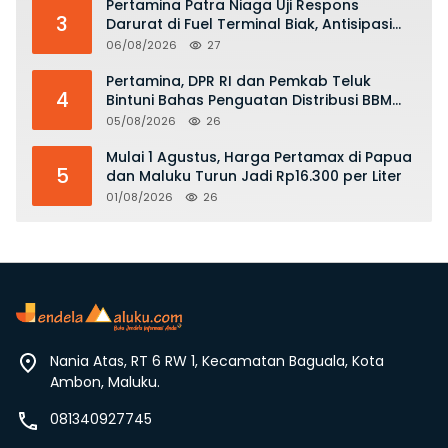
Pertamina Patra Niaga Uji Respons
3
Darurat di Fuel Terminal Biak, Antisipasi
Risiko Kebakaran dan Tumpahan BBM
06/08/2026
27
Pertamina, DPR RI dan Pemkab Teluk
4
Bintuni Bahas Penguatan Distribusi BBM
dan LPG
05/08/2026
26
Mulai 1 Agustus, Harga Pertamax di Papua
5
dan Maluku Turun Jadi Rp16.300 per Liter
01/08/2026
26
Nania Atas, RT 6 RW 1, Kecamatan Baguala, Kota
Ambon, Maluku.
081340927745