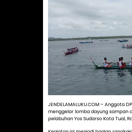
JENDELAMALUKU.COM – Anggota DPRD
menggelar lomba dayung sampan ata
pelabuhan Yos Sudarso Kota Tual, R
Kegiatan ini menjadi bagian rangka