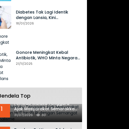
Diabetes Tak Lagi Identik
dengan Lansia, Kini
Mengancam Generasi Muda
18/01/2026
Gonore Meningkat Kebal
Antibiotik, WHO Minta Negara
Perkuat Surveilans
21/11/2025
Jendela Top
Pemkab Maluku Tenggara
1
Ajak Masyarakat Semarakkan
HUT ke-81 RI dengan
31/07/2026
30
Semangat Nasionalisme