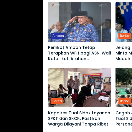
Ambon
Berita
Pemkot Ambon Tetap
Jelang 
Terapkan WFH bagi ASN, Wali
Minta 
Kota: Ikuti Arahan
Mudah 
Pemerintah Pusat
yang M
Berita
Berita
Kapolres Tual Sidak Layanan
Cegah J
SPKT dan SKCK, Pastikan
Tual S
Warga Dilayani Tanpa Ribet
Persone