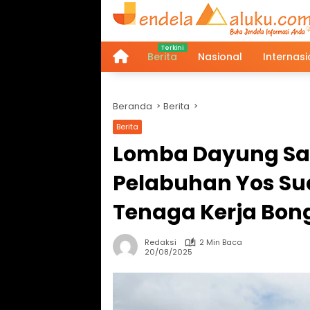
Langsung
ke
konten
Berita
Nasional
Internasi
Home
Beranda
Berita
Berita
Lomba Dayung Sa
Pelabuhan Yos Sud
Tenaga Kerja Bon
Redaksi
2 Min Baca
20/08/2025