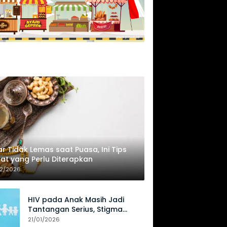
r Tidak Lemas saat Puasa, Ini Tips
at yang Perlu Diterapkan
02/2026
HIV pada Anak Masih Jadi
Tantangan Serius, Stigma
Hambat Akses Perawatan
21/01/2026