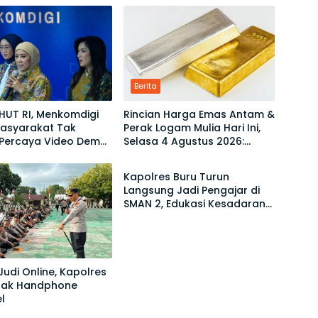
Berita
HUT RI, Menkomdigi
Rincian Harga Emas Antam &
Masyarakat Tak
Perak Logam Mulia Hari Ini,
Percaya Video Demo
Selasa 4 Agustus 2026:
Berita
enyesatkan
Ukuran 1 Gram Tembus
Rp2,6 Juta!
Kapolres Buru Turun
Langsung Jadi Pengajar di
SMAN 2, Edukasi Kesadaran
Hukum dan Stop Kekerasan
udi Online, Kapolres
idak Handphone
l