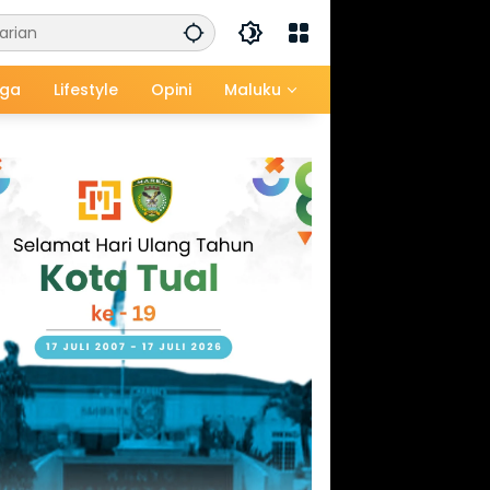
aga
Lifestyle
Opini
Maluku