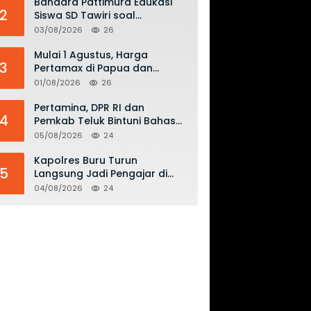
Bandara Pattimura Edukasi
2
Siswa SD Tawiri soal
Keselamatan Penerbangan
03/08/2026
26
dan Bahaya Bermain Layang-
layang di KKOP
Mulai 1 Agustus, Harga
3
Pertamax di Papua dan
Maluku Turun Jadi Rp16.300
01/08/2026
26
per Liter
Pertamina, DPR RI dan
4
Pemkab Teluk Bintuni Bahas
Penguatan Distribusi BBM dan
05/08/2026
24
LPG
Kapolres Buru Turun
5
Langsung Jadi Pengajar di
SMAN 2, Edukasi Kesadaran
04/08/2026
24
Hukum dan Stop Kekerasan