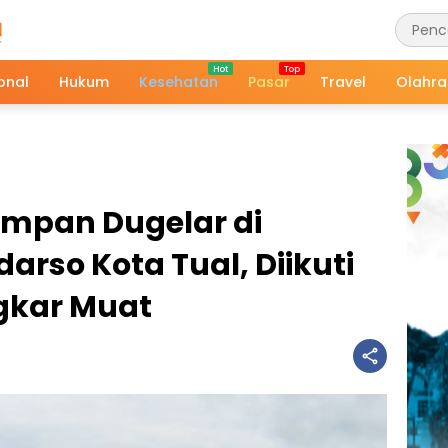
onal
Hukum
Kesehatan
Pasar
Travel
Olahr
mpan Dugelar di
arso Kota Tual, Diikuti
gkar Muat