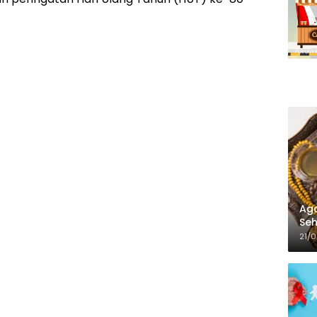
Aga
Seh
21/