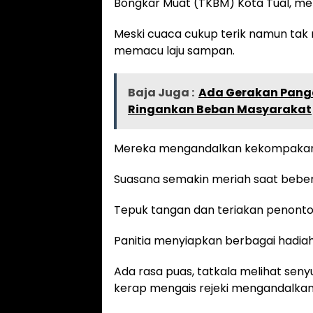
Bongkar Muat (TKBM) Kota Tual, m
Meski cuaca cukup terik namun ta
memacu laju sampan.
Baja Juga :
Ada Gerakan Panga
Ringankan Beban Masyarakat
Mereka mengandalkan kekompakan d
Suasana semakin meriah saat bebera
Tepuk tangan dan teriakan penont
Panitia menyiapkan berbagai hadiah
Ada rasa puas, tatkala melihat sen
kerap mengais rejeki mengandalkan