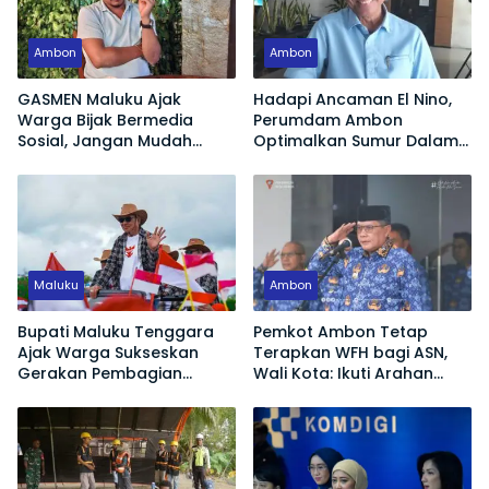
Ambon
Ambon
GASMEN Maluku Ajak
Hadapi Ancaman El Nino,
Warga Bijak Bermedia
Perumdam Ambon
Sosial, Jangan Mudah
Optimalkan Sumur Dalam
Terprovokasi Hoaks
Jaga Pasokan Air Bersih
Maluku
Ambon
Bupati Maluku Tenggara
Pemkot Ambon Tetap
Ajak Warga Sukseskan
Terapkan WFH bagi ASN,
Gerakan Pembagian
Wali Kota: Ikuti Arahan
Bendera Merah Putih
Pemerintah Pusat