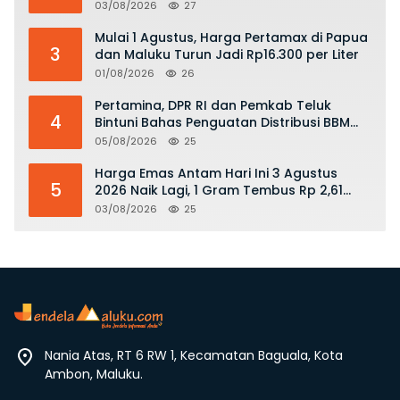
dan Bahaya Bermain Layang-layang di
03/08/2026
27
KKOP
Mulai 1 Agustus, Harga Pertamax di Papua
3
dan Maluku Turun Jadi Rp16.300 per Liter
01/08/2026
26
Pertamina, DPR RI dan Pemkab Teluk
4
Bintuni Bahas Penguatan Distribusi BBM
dan LPG
05/08/2026
25
Harga Emas Antam Hari Ini 3 Agustus
5
2026 Naik Lagi, 1 Gram Tembus Rp 2,61
Juta
03/08/2026
25
Nania Atas, RT 6 RW 1, Kecamatan Baguala, Kota
Ambon, Maluku.