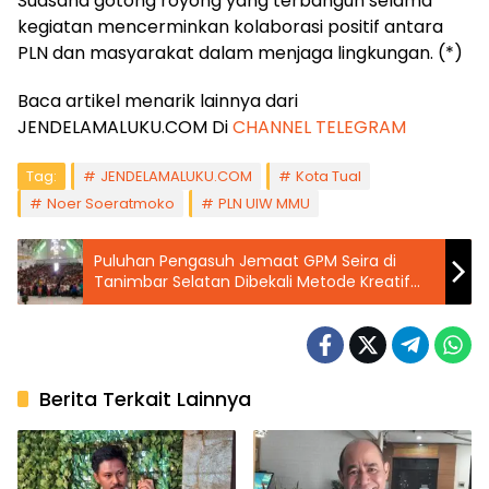
Suasana gotong royong yang terbangun selama
kegiatan mencerminkan kolaborasi positif antara
PLN dan masyarakat dalam menjaga lingkungan. (*)
Baca artikel menarik lainnya dari
JENDELAMALUKU.COM Di
CHANNEL TELEGRAM
Tag:
JENDELAMALUKU.COM
Kota Tual
Noer Soeratmoko
PLN UIW MMU
Puluhan Pengasuh Jemaat GPM Seira di
Tanimbar Selatan Dibekali Metode Kreatif
Pelayanan Anak
Berita Terkait Lainnya