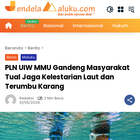
Langsung
ke
konten
Home
Berita
Nasional
Internasional
Hukum
Beranda
Berita
Berita
Maluku
PLN UIW MMU Gandeng Masyarakat
Tual Jaga Kelestarian Laut dan
Terumbu Karang
Redaksi
2 Min Baca
31/05/2026