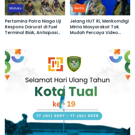
Maluku
Berita
Pertamina Patra Niaga Uji
Jelang HUT RI, Menkomdigi
Respons Darurat di Fuel
Minta Masyarakat Tak
Terminal Biak, Antisipasi
Mudah Percaya Video
Risiko Kebakaran dan
Demo yang Menyesatkan
Tumpahan BBM