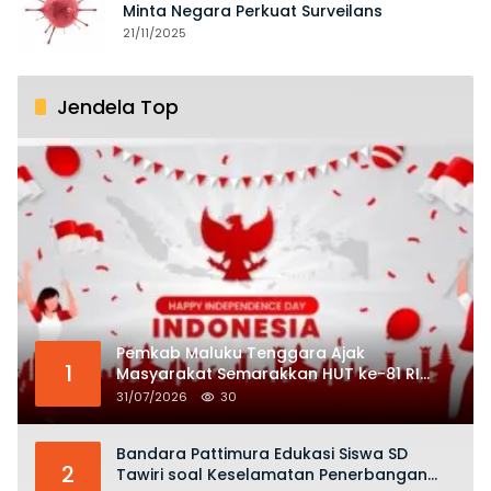
Minta Negara Perkuat Surveilans
21/11/2025
Jendela Top
Pemkab Maluku Tenggara Ajak
1
Masyarakat Semarakkan HUT ke-81 RI
dengan Semangat Nasionalisme
31/07/2026
30
Bandara Pattimura Edukasi Siswa SD
2
Tawiri soal Keselamatan Penerbangan