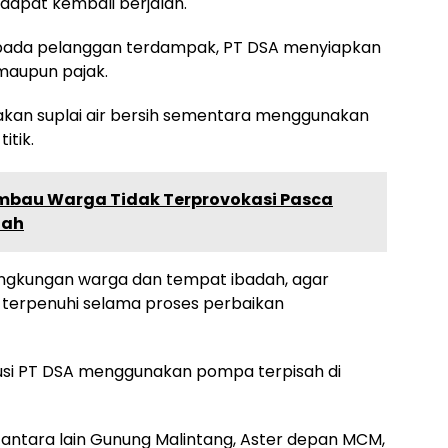
 dapat kembali berjalan.
pada pelanggan terdampak, PT DSA menyiapkan
maupun pajak.
iakan suplai air bersih sementara menggunakan
itik.
mbau Warga Tidak Terprovokasi Pasca
tah
ingkungan warga dan tempat ibadah, agar
terpenuhi selama proses perbaikan
usi PT DSA menggunakan pompa terpisah di
ntara lain Gunung Malintang, Aster depan MCM,