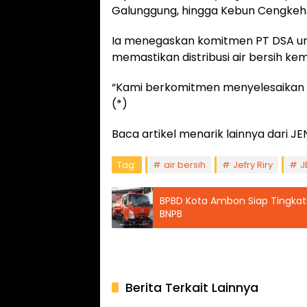
Galunggung, hingga Kebun Cengkeh
Ia menegaskan komitmen PT DSA un
memastikan distribusi air bersih ke
“Kami berkomitmen menyelesaikan p
(*)
Baca artikel menarik lainnya dari
Tag:
air bersih
Jefry Riry
J
BPBD Kota Ambon Siap Tingkat
BNPB
Berita Terkait Lainnya