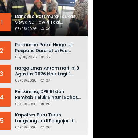
Bandara Pattimura Edukasi
1
Siswa SD Tawiri soal
Keselamatan Penerbangan
03/08/2026
30
dan Bahaya Bermain Layang-
layang di KKOP
Pertamina Patra Niaga Uji
2
Respons Darurat di Fuel
Terminal Biak, Antisipasi Risiko
06/08/2026
27
Kebakaran dan Tumpahan
BBM
Harga Emas Antam Hari Ini 3
3
Agustus 2026 Naik Lagi, 1
Gram Tembus Rp 2,61 Juta
03/08/2026
27
Pertamina, DPR RI dan
4
Pemkab Teluk Bintuni Bahas
Penguatan Distribusi BBM dan
05/08/2026
26
LPG
Kapolres Buru Turun
5
Langsung Jadi Pengajar di
SMAN 2, Edukasi Kesadaran
04/08/2026
26
Hukum dan Stop Kekerasan