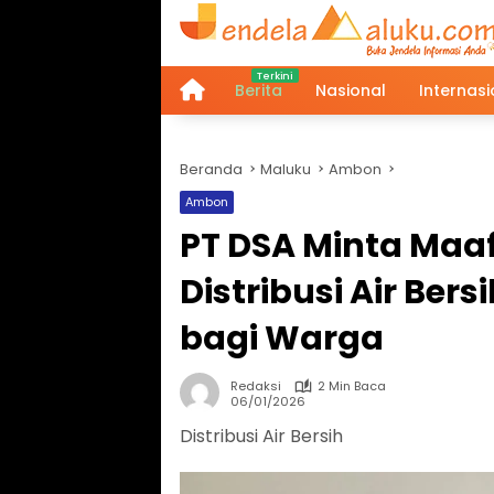
Langsung
ke
konten
Berita
Nasional
Internasi
Home
Beranda
Maluku
Ambon
Ambon
PT DSA Minta Maa
Distribusi Air Ber
bagi Warga
Redaksi
2 Min Baca
06/01/2026
Distribusi Air Bersih