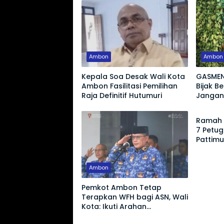
Ambon
Ambon
Kepala Soa Desak Wali Kota
GASMEN
Ambon Fasilitasi Pemilihan
Bijak B
Raja Definitif Hutumuri
Jangan
Ambon
Hoaks
Ramah 
7 Petu
Pattim
Apresia
Ambon
Pemkot Ambon Tetap
Terapkan WFH bagi ASN, Wali
Kota: Ikuti Arahan
Pemerintah Pusat