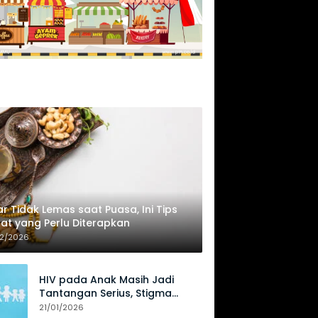
r Tidak Lemas saat Puasa, Ini Tips
at yang Perlu Diterapkan
02/2026
HIV pada Anak Masih Jadi
Tantangan Serius, Stigma
Hambat Akses Perawatan
21/01/2026