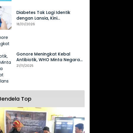
Diabetes Tak Lagi Identik
dengan Lansia, Kini
Mengancam Generasi Muda
18/01/2026
Gonore Meningkat Kebal
Antibiotik, WHO Minta Negara
Perkuat Surveilans
21/11/2025
Jendela Top