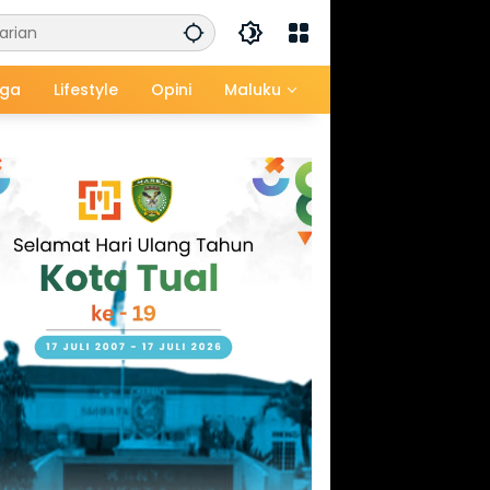
aga
Lifestyle
Opini
Maluku