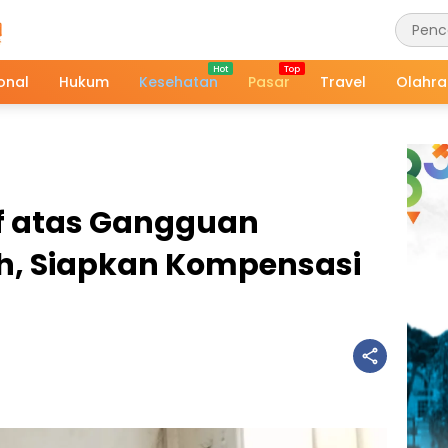
onal
Hukum
Kesehatan
Pasar
Travel
Olahr
f atas Gangguan
sih, Siapkan Kompensasi