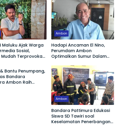
Ambon
 Maluku Ajak Warga
Hadapi Ancaman El Nino,
ermedia Sosial,
Perumdam Ambon
 Mudah Terprovokasi
Optimalkan Sumur Dalam
Jaga Pasokan Air Bersih
& Bantu Penumpang,
gas Bandara
ura Ambon Raih
si Tertinggi
Ambon
Bandara Pattimura Edukasi
Siswa SD Tawiri soal
Keselamatan Penerbangan
dan Bahaya Bermain