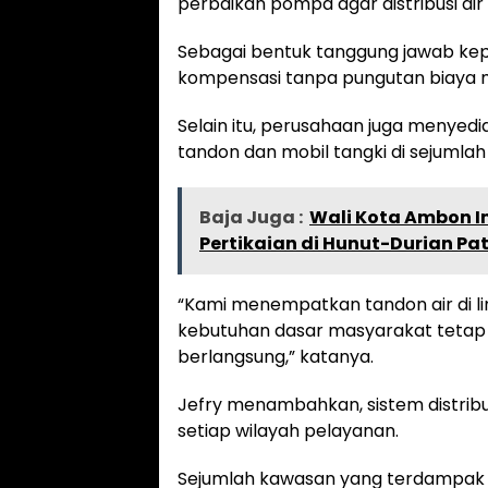
perbaikan pompa agar distribusi air
Sebagai bentuk tanggung jawab ke
kompensasi tanpa pungutan biaya 
Selain itu, perusahaan juga menyed
tandon dan mobil tangki di sejumlah t
Baja Juga :
Wali Kota Ambon I
Pertikaian di Hunut-Durian Pa
“Kami menempatkan tandon air di l
kebutuhan dasar masyarakat tetap 
berlangsung,” katanya.
Jefry menambahkan, sistem distrib
setiap wilayah pelayanan.
Sejumlah kawasan yang terdampak a