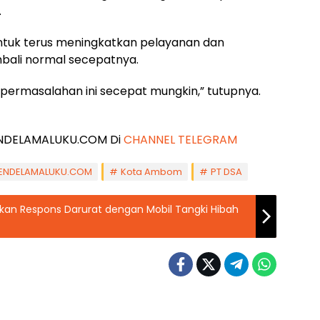
.
tuk terus meningkatkan pelayanan dan
mbali normal secepatnya.
ermasalahan ini secepat mungkin,” tutupnya.
 JENDELAMALUKU.COM Di
CHANNEL TELEGRAM
ENDELAMALUKU.COM
Kota Ambom
PT DSA
kan Respons Darurat dengan Mobil Tangki Hibah