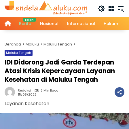
Langsung
ke
konten
Home
Berita
Nasional
Internasional
Hukum
Beranda
Maluku
Maluku Tengah
Maluku Tengah
IDI Didorong Jadi Garda Terdepan
Atasi Krisis Kepercayaan Layanan
Kesehatan di Maluku Tengah
Redaksi
3 Min Baca
15/08/2025
Layanan Kesehatan