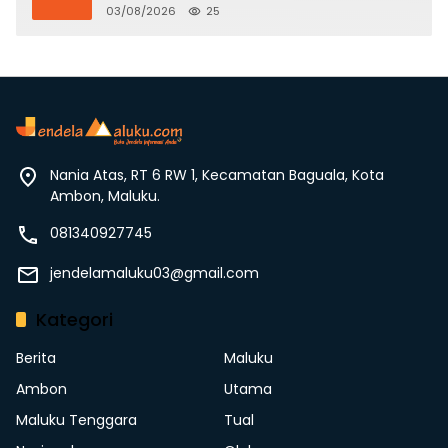
Juta
03/08/2026
25
Nania Atas, RT 6 RW 1, Kecamatan Baguala, Kota
Ambon, Maluku.
081340927745
jendelamaluku03@gmail.com
Kategori
Berita
Maluku
Ambon
Utama
Maluku Tenggara
Tual