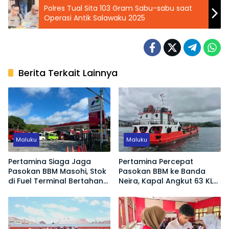
Polres Tual Sita 103 Gram Sabu-sabu saat
Operasi Antik Salawaku 2025
Berita Terkait Lainnya
Maluku
Maluku
Pertamina Siaga Jaga
Pertamina Percepat
Pasokan BBM Masohi, Stok
Pasokan BBM ke Banda
di Fuel Terminal Bertahan
Neira, Kapal Angkut 63 KL
Lebih dari 11 Hari
Berlayar