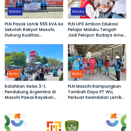
Maluku
Maluku
PLN Pasok Listrik 555 kVA ke
PLN UP3 Ambon Edukasi
Sekolah Rakyat Masohi,
Pelajar Maluku Tengah
Dukung Kualitas
Jadi Pelopor Budaya Aman
Pendidikan di Maluku
Berlistrik
Tengah
Berita
Berita
Kalahkan Swiss 3-1,
PLN Masohi Rampungkan
Pendukung Argentina di
Tambah Daya PT WLI,
Masohi Pawai Rayakan
Perkuat Keandalan Listrik
Tiket Semifinal
Dukung Pertumbuhan
Industri dan Ekonomi
Maluku