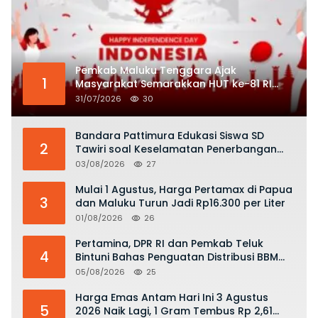
Pemkab Maluku Tenggara Ajak
1
Masyarakat Semarakkan HUT ke-81 RI
dengan Semangat Nasionalisme
31/07/2026
30
Bandara Pattimura Edukasi Siswa SD
2
Tawiri soal Keselamatan Penerbangan
dan Bahaya Bermain Layang-layang di
03/08/2026
27
KKOP
Mulai 1 Agustus, Harga Pertamax di Papua
3
dan Maluku Turun Jadi Rp16.300 per Liter
01/08/2026
26
Pertamina, DPR RI dan Pemkab Teluk
4
Bintuni Bahas Penguatan Distribusi BBM
dan LPG
05/08/2026
25
Harga Emas Antam Hari Ini 3 Agustus
5
2026 Naik Lagi, 1 Gram Tembus Rp 2,61