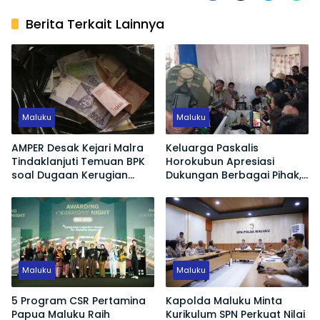
Berita Terkait Lainnya
Maluku
Maluku
AMPER Desak Kejari Malra
Keluarga Paskalis
Tindaklanjuti Temuan BPK
Horokubun Apresiasi
soal Dugaan Kerugian
Dukungan Berbagai Pihak,
Negara Proyek Pasar
Harapkan Masa Depan
Langgur
Adik Korban Tetap
Terjamin
Maluku
Maluku
5 Program CSR Pertamina
Kapolda Maluku Minta
Papua Maluku Raih
Kurikulum SPN Perkuat Nilai