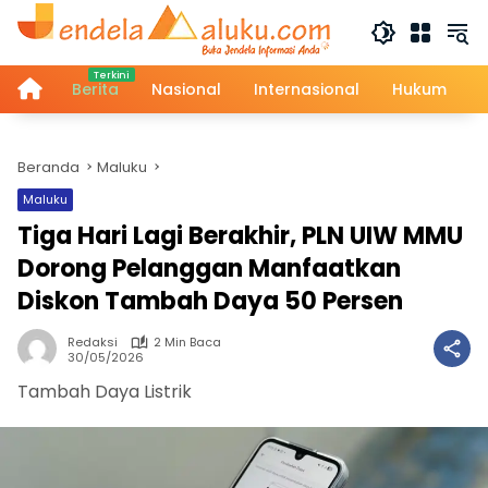
Langsung
ke
konten
Home
Berita
Nasional
Internasional
Hukum
Beranda
Maluku
Maluku
Tiga Hari Lagi Berakhir, PLN UIW MMU
Dorong Pelanggan Manfaatkan
Diskon Tambah Daya 50 Persen
Redaksi
2 Min Baca
30/05/2026
Tambah Daya Listrik