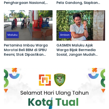
Penghargaan Nasional,
Pela Gandong, Siapkan
Dorong Pemberdayaan
Polisi Humanis Hadapi
Ekonomi hingga Konservasi
Tantangan Zaman
Lingkungan
Maluku
Ambon
Pertamina Imbau Warga
GASMEN Maluku Ajak
Morotai Beli BBM di SPBU
Warga Bijak Bermedia
Resmi, Stok Dipastikan
Sosial, Jangan Mudah
Aman
Terprovokasi Hoaks