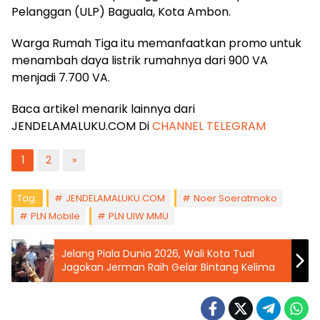
Pelanggan (ULP) Baguala, Kota Ambon.
Warga Rumah Tiga itu memanfaatkan promo untuk
menambah daya listrik rumahnya dari 900 VA
menjadi 7.700 VA.
Baca artikel menarik lainnya dari
JENDELAMALUKU.COM Di
CHANNEL TELEGRAM
1
2
»
Tag:
JENDELAMALUKU.COM
Noer Soeratmoko
PLN Mobile
PLN UIW MMU
Jelang Piala Dunia 2026, Wali Kota Tual
Jagokan Jerman Raih Gelar Bintang Kelima