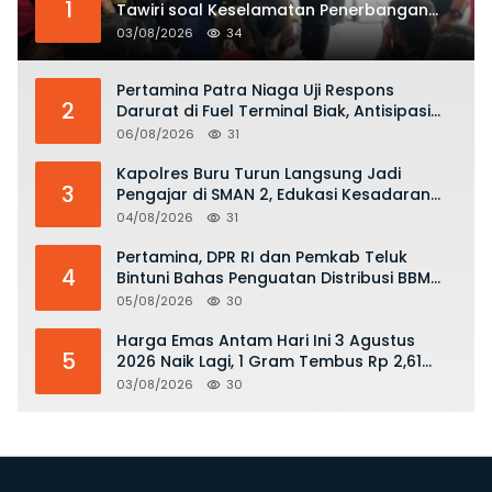
1
Tawiri soal Keselamatan Penerbangan
dan Bahaya Bermain Layang-layang di
03/08/2026
34
KKOP
Pertamina Patra Niaga Uji Respons
2
Darurat di Fuel Terminal Biak, Antisipasi
Risiko Kebakaran dan Tumpahan BBM
06/08/2026
31
Kapolres Buru Turun Langsung Jadi
3
Pengajar di SMAN 2, Edukasi Kesadaran
Hukum dan Stop Kekerasan
04/08/2026
31
Pertamina, DPR RI dan Pemkab Teluk
4
Bintuni Bahas Penguatan Distribusi BBM
dan LPG
05/08/2026
30
Harga Emas Antam Hari Ini 3 Agustus
5
2026 Naik Lagi, 1 Gram Tembus Rp 2,61
Juta
03/08/2026
30