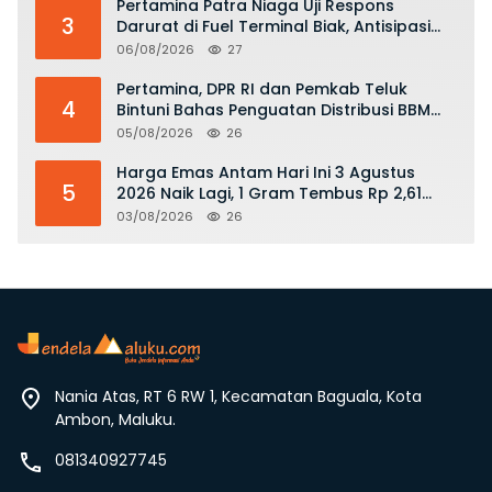
Pertamina Patra Niaga Uji Respons
3
Darurat di Fuel Terminal Biak, Antisipasi
Risiko Kebakaran dan Tumpahan BBM
06/08/2026
27
Pertamina, DPR RI dan Pemkab Teluk
4
Bintuni Bahas Penguatan Distribusi BBM
dan LPG
05/08/2026
26
Harga Emas Antam Hari Ini 3 Agustus
5
2026 Naik Lagi, 1 Gram Tembus Rp 2,61
Juta
03/08/2026
26
Nania Atas, RT 6 RW 1, Kecamatan Baguala, Kota
Ambon, Maluku.
081340927745