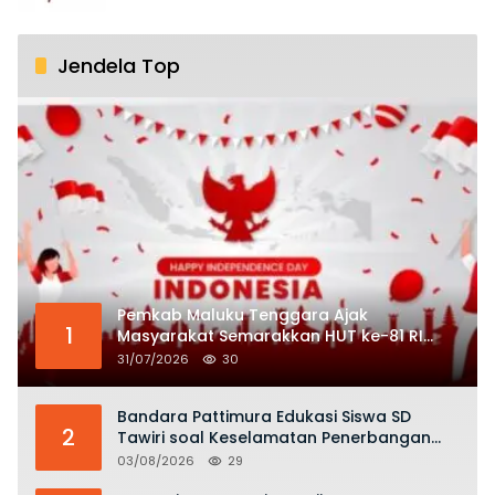
Jendela Top
Pemkab Maluku Tenggara Ajak
1
Masyarakat Semarakkan HUT ke-81 RI
dengan Semangat Nasionalisme
31/07/2026
30
Bandara Pattimura Edukasi Siswa SD
2
Tawiri soal Keselamatan Penerbangan
dan Bahaya Bermain Layang-layang di
03/08/2026
29
KKOP