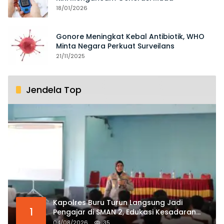
18/01/2026
Gonore Meningkat Kebal Antibiotik, WHO
Minta Negara Perkuat Surveilans
21/11/2025
Jendela Top
Kapolres Buru Turun Langsung Jadi
1
Pengajar di SMAN 2, Edukasi Kesadaran
Hukum dan Stop Kekerasan
04/08/2026
35