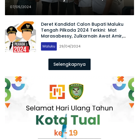
Munaswir Daftar Bakal Cabup
07/05/2024
Malteng di 2 Partai Ini
Deret Kandidat Calon Bupati Maluku
Tengah Pilkada 2024 Terkini: Mat
Marasabessy, Zulkarnain Awat Amir,
hingga Siti Aminah Amahoru
Maluku
29/04/2024
Selengkapnya