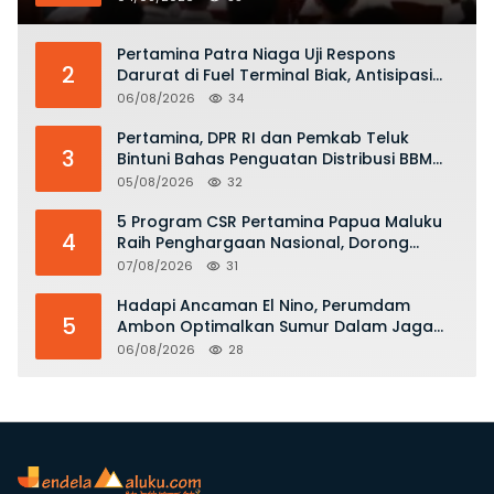
Pertamina Patra Niaga Uji Respons
2
Darurat di Fuel Terminal Biak, Antisipasi
Risiko Kebakaran dan Tumpahan BBM
06/08/2026
34
Pertamina, DPR RI dan Pemkab Teluk
3
Bintuni Bahas Penguatan Distribusi BBM
dan LPG
05/08/2026
32
5 Program CSR Pertamina Papua Maluku
4
Raih Penghargaan Nasional, Dorong
Pemberdayaan Ekonomi hingga
07/08/2026
31
Konservasi Lingkungan
Hadapi Ancaman El Nino, Perumdam
5
Ambon Optimalkan Sumur Dalam Jaga
Pasokan Air Bersih
06/08/2026
28