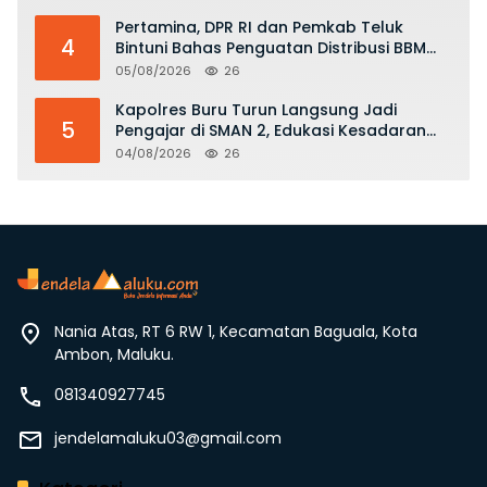
Pertamina, DPR RI dan Pemkab Teluk
4
Bintuni Bahas Penguatan Distribusi BBM
dan LPG
05/08/2026
26
Kapolres Buru Turun Langsung Jadi
5
Pengajar di SMAN 2, Edukasi Kesadaran
Hukum dan Stop Kekerasan
04/08/2026
26
Nania Atas, RT 6 RW 1, Kecamatan Baguala, Kota
Ambon, Maluku.
081340927745
jendelamaluku03@gmail.com