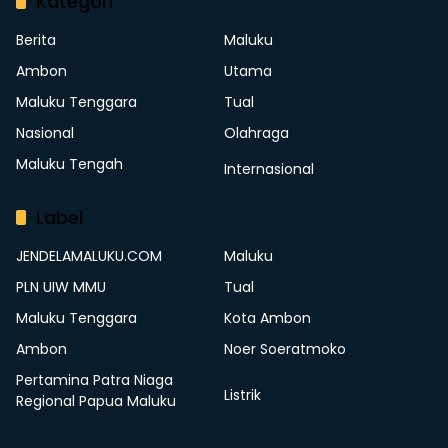
Kategori
Berita
Maluku
Ambon
Utama
Maluku Tenggara
Tual
Nasional
Olahraga
Maluku Tengah
Internasional
Label
JENDELAMALUKU.COM
Maluku
PLN UIW MMU
Tual
Maluku Tenggara
Kota Ambon
Ambon
Noer Soeratmoko
Pertamina Patra Niaga
Listrik
Regional Papua Maluku