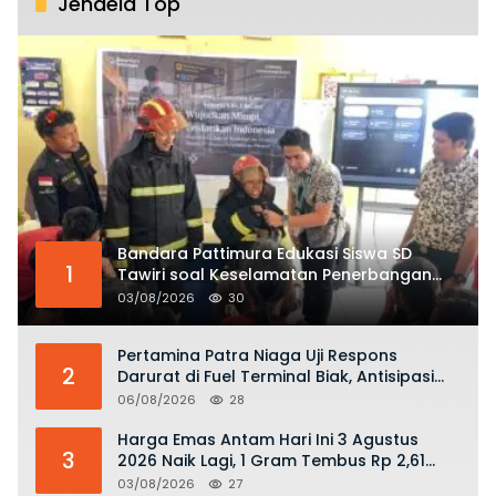
Jendela Top
Bandara Pattimura Edukasi Siswa SD
1
Tawiri soal Keselamatan Penerbangan
dan Bahaya Bermain Layang-layang di
03/08/2026
30
KKOP
Pertamina Patra Niaga Uji Respons
2
Darurat di Fuel Terminal Biak, Antisipasi
Risiko Kebakaran dan Tumpahan BBM
06/08/2026
28
Harga Emas Antam Hari Ini 3 Agustus
3
2026 Naik Lagi, 1 Gram Tembus Rp 2,61
Juta
03/08/2026
27