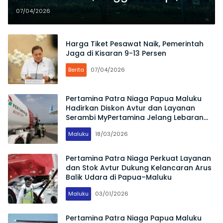
Triliun per Bulan
07/04/2026
Harga Tiket Pesawat Naik, Pemerintah
Jaga di Kisaran 9-13 Persen
Berita
07/04/2026
Pertamina Patra Niaga Papua Maluku
Hadirkan Diskon Avtur dan Layanan
Serambi MyPertamina Jelang Lebaran
2026
Maluku
18/03/2026
Pertamina Patra Niaga Perkuat Layanan
dan Stok Avtur Dukung Kelancaran Arus
Balik Udara di Papua–Maluku
Maluku
03/01/2026
Pertamina Patra Niaga Papua Maluku