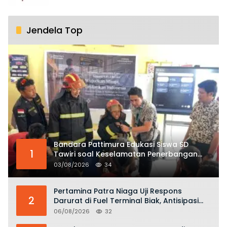
Jendela Top
Bandara Pattimura Edukasi Siswa SD
1
Tawiri soal Keselamatan Penerbangan
dan Bahaya Bermain Layang-layang di
03/08/2026
34
KKOP
Pertamina Patra Niaga Uji Respons
2
Darurat di Fuel Terminal Biak, Antisipasi
Risiko Kebakaran dan Tumpahan BBM
06/08/2026
32