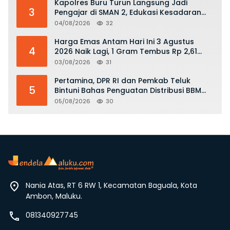
Kapolres Buru Turun Langsung Jadi
3
Pengajar di SMAN 2, Edukasi Kesadaran
Hukum dan Stop Kekerasan
04/08/2026
32
Harga Emas Antam Hari Ini 3 Agustus
4
2026 Naik Lagi, 1 Gram Tembus Rp 2,61
Juta
03/08/2026
31
Pertamina, DPR RI dan Pemkab Teluk
5
Bintuni Bahas Penguatan Distribusi BBM
dan LPG
05/08/2026
30
Nania Atas, RT 6 RW 1, Kecamatan Baguala, Kota
Ambon, Maluku.
081340927745