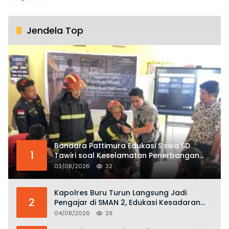
Jendela Top
Bandara Pattimura Edukasi Siswa SD
1
Tawiri soal Keselamatan Penerbangan
dan Bahaya Bermain Layang-layang di
03/08/2026
32
KKOP
Kapolres Buru Turun Langsung Jadi
2
Pengajar di SMAN 2, Edukasi Kesadaran
Hukum dan Stop Kekerasan
04/08/2026
29