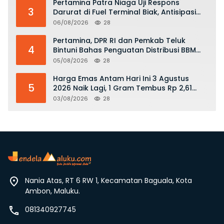
Pertamina Patra Niaga Uji Respons
3
Darurat di Fuel Terminal Biak, Antisipasi
Risiko Kebakaran dan Tumpahan BBM
06/08/2026
28
Pertamina, DPR RI dan Pemkab Teluk
4
Bintuni Bahas Penguatan Distribusi BBM
dan LPG
05/08/2026
28
Harga Emas Antam Hari Ini 3 Agustus
5
2026 Naik Lagi, 1 Gram Tembus Rp 2,61
Juta
03/08/2026
28
Nania Atas, RT 6 RW 1, Kecamatan Baguala, Kota
Ambon, Maluku.
081340927745