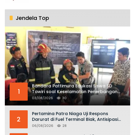
Jendela Top
Bandara Pattimura Edukasi Siswa SD
1
Tawiri soal Keselamatan Penerbangan
dan Bahaya Bermain Layang-layang di
03/08/2026
30
KKOP
Pertamina Patra Niaga Uji Respons
2
Darurat di Fuel Terminal Biak, Antisipasi
Risiko Kebakaran dan Tumpahan BBM
06/08/2026
28