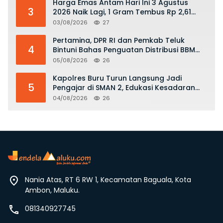
Harga Emas Antam Hari Ini 3 Agustus
3
2026 Naik Lagi, 1 Gram Tembus Rp 2,61
Juta
03/08/2026
27
Pertamina, DPR RI dan Pemkab Teluk
4
Bintuni Bahas Penguatan Distribusi BBM
dan LPG
05/08/2026
26
Kapolres Buru Turun Langsung Jadi
5
Pengajar di SMAN 2, Edukasi Kesadaran
Hukum dan Stop Kekerasan
04/08/2026
26
Nania Atas, RT 6 RW 1, Kecamatan Baguala, Kota
Ambon, Maluku.
081340927745