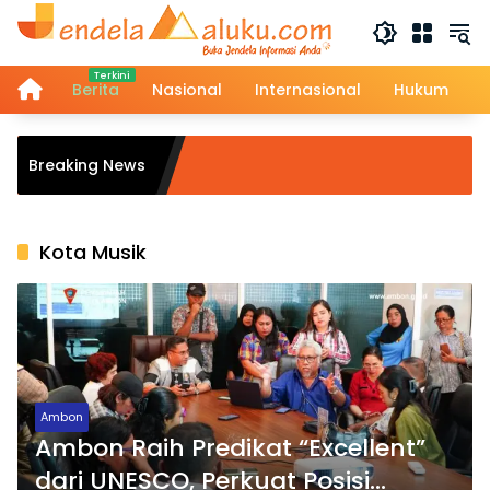
Langsung
ke
konten
Home
Berita
Nasional
Internasional
Hukum
K
Breaking News
Fa
H
Kota Musik
Ambon
Ambon Raih Predikat “Excellent”
dari UNESCO, Perkuat Posisi