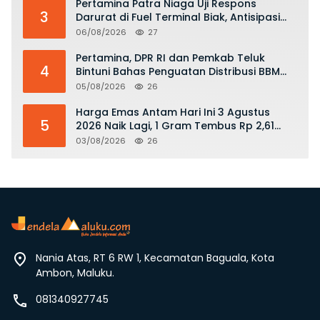
Pertamina Patra Niaga Uji Respons
3
Darurat di Fuel Terminal Biak, Antisipasi
Risiko Kebakaran dan Tumpahan BBM
06/08/2026
27
Pertamina, DPR RI dan Pemkab Teluk
4
Bintuni Bahas Penguatan Distribusi BBM
dan LPG
05/08/2026
26
Harga Emas Antam Hari Ini 3 Agustus
5
2026 Naik Lagi, 1 Gram Tembus Rp 2,61
Juta
03/08/2026
26
Nania Atas, RT 6 RW 1, Kecamatan Baguala, Kota
Ambon, Maluku.
081340927745