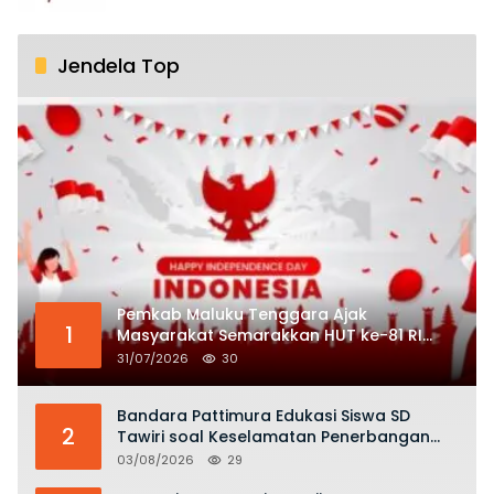
Jendela Top
Pemkab Maluku Tenggara Ajak
1
Masyarakat Semarakkan HUT ke-81 RI
dengan Semangat Nasionalisme
31/07/2026
30
Bandara Pattimura Edukasi Siswa SD
2
Tawiri soal Keselamatan Penerbangan
dan Bahaya Bermain Layang-layang di
03/08/2026
29
KKOP