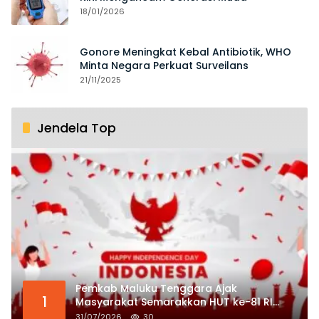
18/01/2026
Gonore Meningkat Kebal Antibiotik, WHO
Minta Negara Perkuat Surveilans
21/11/2025
Jendela Top
Pemkab Maluku Tenggara Ajak
1
Masyarakat Semarakkan HUT ke-81 RI
dengan Semangat Nasionalisme
31/07/2026
30