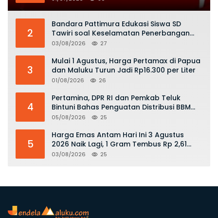
Bandara Pattimura Edukasi Siswa SD
2
Tawiri soal Keselamatan Penerbangan
dan Bahaya Bermain Layang-layang di
03/08/2026
27
KKOP
Mulai 1 Agustus, Harga Pertamax di Papua
3
dan Maluku Turun Jadi Rp16.300 per Liter
01/08/2026
26
Pertamina, DPR RI dan Pemkab Teluk
4
Bintuni Bahas Penguatan Distribusi BBM
dan LPG
05/08/2026
25
Harga Emas Antam Hari Ini 3 Agustus
5
2026 Naik Lagi, 1 Gram Tembus Rp 2,61
Juta
03/08/2026
25