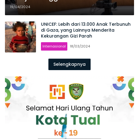
Dewan Keamanan, Padahal
19/04/2024
Didukung 12 Negara
UNICEF: Lebih dari 13.000 Anak Terbunuh
di Gaza, yang Lainnya Menderita
Kekurangan Gizi Parah
Internasional
18/03/2024
Selengkapnya