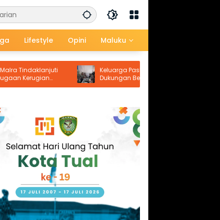
aga
Lifestyle
Opini
Maluku
aklanjuti
Keluarga Paskalis Horokubun Apresiasi
ugian
Dukungan Berbagai Pihak, Harapkan
Masa Depan Adik Korban Tetap Terjamin