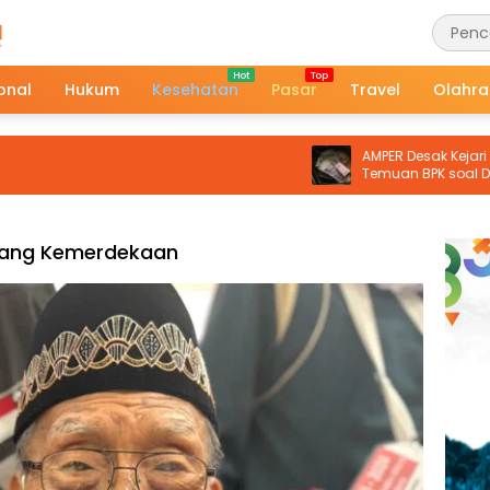
onal
Hukum
Kesehatan
Pasar
Travel
Olahr
AMPER Desak Kejari Malra Tind
Temuan BPK soal Dugaan Ker
Negara Proyek Pasar Langgur
uang Kemerdekaan