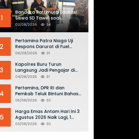
Bandara Pattimura Edukasi
1
Siswa SD Tawiri soal
Keselamatan Penerbangan
03/08/2026
34
dan Bahaya Bermain Layang-
layang di KKOP
Pertamina Patra Niaga Uji
2
Respons Darurat di Fuel
Terminal Biak, Antisipasi Risiko
06/08/2026
31
Kebakaran dan Tumpahan
BBM
Kapolres Buru Turun
3
Langsung Jadi Pengajar di
SMAN 2, Edukasi Kesadaran
04/08/2026
31
Hukum dan Stop Kekerasan
Pertamina, DPR RI dan
4
Pemkab Teluk Bintuni Bahas
Penguatan Distribusi BBM dan
05/08/2026
30
LPG
Harga Emas Antam Hari Ini 3
5
Agustus 2026 Naik Lagi, 1
Gram Tembus Rp 2,61 Juta
03/08/2026
30