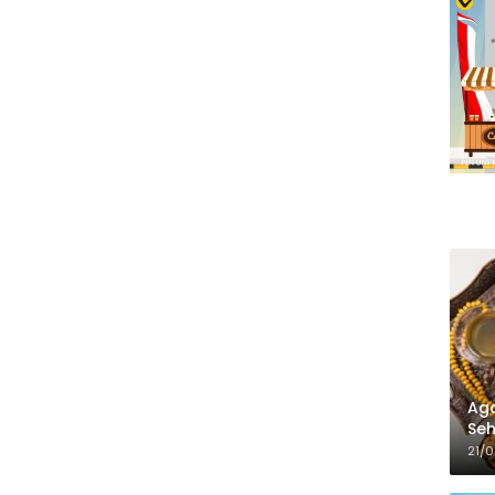
Aga
Seh
21/