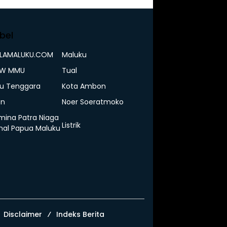
bel
ELAMALUKU.COM
Maluku
IW MMU
Tual
u Tenggara
Kota Ambon
n
Noer Soeratmoko
mina Patra Niaga
Listrik
nal Papua Maluku
Disclaimer
Indeks Berita