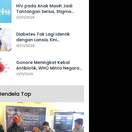
HIV pada Anak Masih Jadi
Tantangan Serius, Stigma
Hambat Akses Perawatan
21/01/2026
Diabetes Tak Lagi Identik
dengan Lansia, Kini
Mengancam Generasi Muda
18/01/2026
Gonore Meningkat Kebal
Antibiotik, WHO Minta Negara
Perkuat Surveilans
21/11/2025
Jendela Top