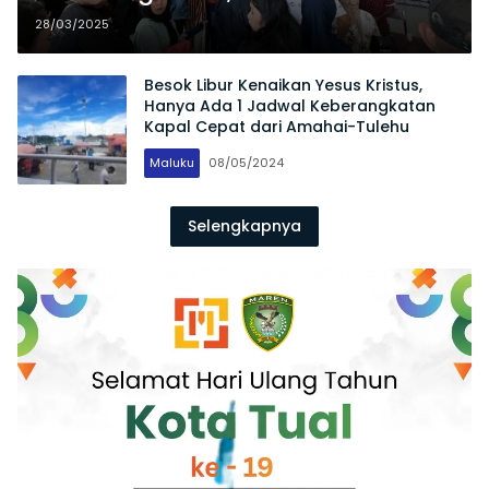
Kapal Cepat Rute Tulehu –
28/03/2025
Amahai Ludes Terjual
Besok Libur Kenaikan Yesus Kristus,
Hanya Ada 1 Jadwal Keberangkatan
Kapal Cepat dari Amahai-Tulehu
Maluku
08/05/2024
Selengkapnya