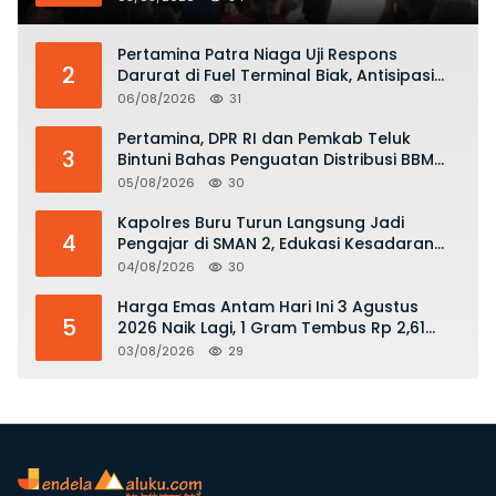
KKOP
Pertamina Patra Niaga Uji Respons
2
Darurat di Fuel Terminal Biak, Antisipasi
Risiko Kebakaran dan Tumpahan BBM
06/08/2026
31
Pertamina, DPR RI dan Pemkab Teluk
3
Bintuni Bahas Penguatan Distribusi BBM
dan LPG
05/08/2026
30
Kapolres Buru Turun Langsung Jadi
4
Pengajar di SMAN 2, Edukasi Kesadaran
Hukum dan Stop Kekerasan
04/08/2026
30
Harga Emas Antam Hari Ini 3 Agustus
5
2026 Naik Lagi, 1 Gram Tembus Rp 2,61
Juta
03/08/2026
29