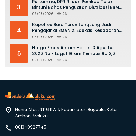
Pertamina, DPR RI dan Pemkab Teluk
3
Bintuni Bahas Penguatan Distribusi BBM
dan LPG
05/08/2026
26
Kapolres Buru Turun Langsung Jadi
4
Pengajar di SMAN 2, Edukasi Kesadaran
Hukum dan Stop Kekerasan
04/08/2026
26
Harga Emas Antam Hari Ini 3 Agustus
5
2026 Naik Lagi, 1 Gram Tembus Rp 2,61
Juta
03/08/2026
26
Nania Atas, RT 6 RW 1, Kecamatan Baguala, Kota
Ambon, Maluku.
081340927745