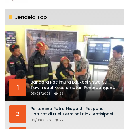
Jendela Top
Bandara Pattimura Edukasi Siswa SD
1
Tawiri soal Keselamatan Penerbangan
dan Bahaya Bermain Layang-layang di
03/08/2026
29
KKOP
Pertamina Patra Niaga Uji Respons
2
Darurat di Fuel Terminal Biak, Antisipasi
Risiko Kebakaran dan Tumpahan BBM
06/08/2026
27