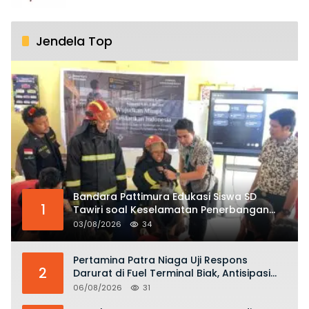
Jendela Top
Bandara Pattimura Edukasi Siswa SD
1
Tawiri soal Keselamatan Penerbangan
dan Bahaya Bermain Layang-layang di
03/08/2026
34
KKOP
Pertamina Patra Niaga Uji Respons
2
Darurat di Fuel Terminal Biak, Antisipasi
Risiko Kebakaran dan Tumpahan BBM
06/08/2026
31