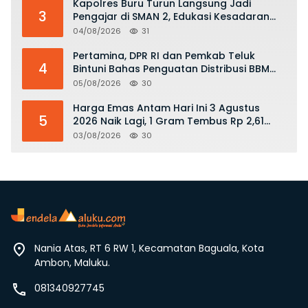
Kapolres Buru Turun Langsung Jadi
3
Pengajar di SMAN 2, Edukasi Kesadaran
Hukum dan Stop Kekerasan
04/08/2026
31
Pertamina, DPR RI dan Pemkab Teluk
4
Bintuni Bahas Penguatan Distribusi BBM
dan LPG
05/08/2026
30
Harga Emas Antam Hari Ini 3 Agustus
5
2026 Naik Lagi, 1 Gram Tembus Rp 2,61
Juta
03/08/2026
30
Nania Atas, RT 6 RW 1, Kecamatan Baguala, Kota
Ambon, Maluku.
081340927745