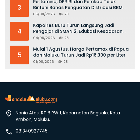
Pertamina, DPR RI dan Pemkab Teluk
3
Bintuni Bahas Penguatan Distribusi BBM
dan LPG
05/08/2026
28
Kapolres Buru Turun Langsung Jadi
4
Pengajar di SMAN 2, Edukasi Kesadaran
Hukum dan Stop Kekerasan
04/08/2026
28
Mulai 1 Agustus, Harga Pertamax di Papua
5
dan Maluku Turun Jadi Rp16.300 per Liter
01/08/2026
28
Nania Atas, RT 6 RW 1, Kecamatan Baguala, Kota
Ambon, Maluku.
081340927745