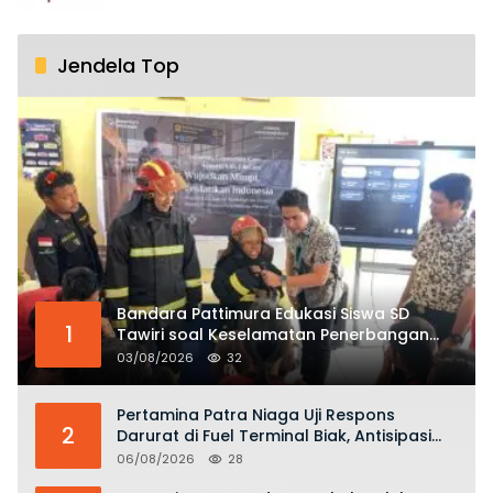
Jendela Top
Bandara Pattimura Edukasi Siswa SD
1
Tawiri soal Keselamatan Penerbangan
dan Bahaya Bermain Layang-layang di
03/08/2026
32
KKOP
Pertamina Patra Niaga Uji Respons
2
Darurat di Fuel Terminal Biak, Antisipasi
Risiko Kebakaran dan Tumpahan BBM
06/08/2026
28