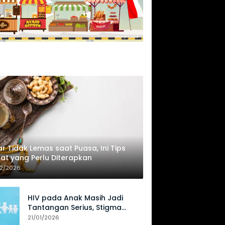
r Tidak Lemas saat Puasa, Ini Tips
at yang Perlu Diterapkan
02/2026
HIV pada Anak Masih Jadi
Tantangan Serius, Stigma
Hambat Akses Perawatan
21/01/2026