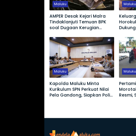
Maluku
Maluk
AMPER Desak Kejari Malra
Keluarg
Tindaklanjuti Temuan BPK
Horoku
soal Dugaan Kerugian
Dukunga
Negara Proyek Pasar
Harapk
Langgur
Korban
Maluku
Maluk
Kapolda Maluku Minta
Pertam
Kurikulum SPN Perkuat Nilai
Morotai
Pela Gandong, Siapkan Polisi
Resmi, 
Humanis Hadapi Tantangan
Zaman