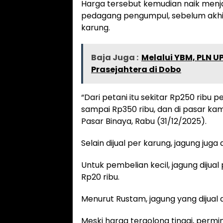
Harga tersebut kemudian naik menjad
pedagang pengumpul, sebelum akhirn
karung.
Baja Juga :
Melalui YBM, PLN U
Prasejahtera di Dobo
“Dari petani itu sekitar Rp250 ribu
sampai Rp350 ribu, dan di pasar kami
Pasar Binaya, Rabu (31/12/2025).
Selain dijual per karung, jagung juga 
Untuk pembelian kecil, jagung diju
Rp20 ribu.
Menurut Rustam, jagung yang dijual d
Meski harga tergolong tinggi, perm