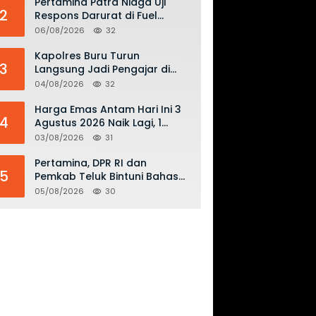
Pertamina Patra Niaga Uji
2
Respons Darurat di Fuel
Terminal Biak, Antisipasi Risiko
06/08/2026
32
Kebakaran dan Tumpahan
BBM
Kapolres Buru Turun
3
Langsung Jadi Pengajar di
SMAN 2, Edukasi Kesadaran
04/08/2026
32
Hukum dan Stop Kekerasan
Harga Emas Antam Hari Ini 3
4
Agustus 2026 Naik Lagi, 1
Gram Tembus Rp 2,61 Juta
03/08/2026
31
Pertamina, DPR RI dan
5
Pemkab Teluk Bintuni Bahas
Penguatan Distribusi BBM dan
05/08/2026
30
LPG