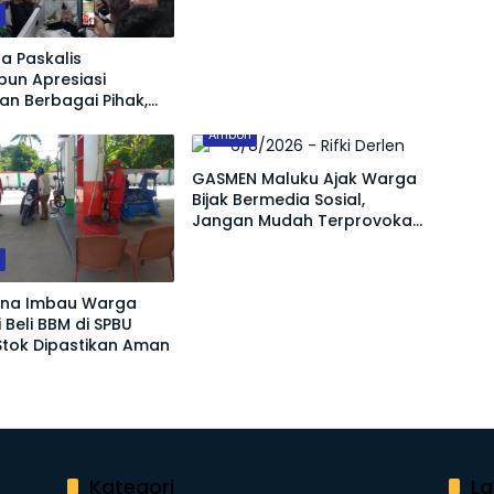
u
Ekonomi hingga Konservasi
Lingkungan
a Paskalis
bun Apresiasi
n Berbagai Pihak,
an Masa Depan Adik
Ambon
 Tetap Terjamin
GASMEN Maluku Ajak Warga
Bijak Bermedia Sosial,
Jangan Mudah Terprovokasi
Hoaks
u
ina Imbau Warga
 Beli BBM di SPBU
Stok Dipastikan Aman
Kategori
La