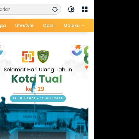
aga
Lifestyle
Opini
Maluku