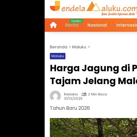
Langsung
ke
konten
Berita
Nasional
Internasi
Home
Beranda
Maluku
Maluku
Harga Jagung di 
Tajam Jelang Mal
Redaksi
2 Min Baca
31/12/2025
Tahun Baru 2026