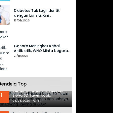
Diabetes Tak Lagi Identik
dengan Lansia, Kini
Mengancam Generasi Muda
18/01/2026
Gonore Meningkat Kebal
Antibiotik, WHO Minta Negara
Perkuat Surveilans
21/11/2025
Jendela Top
Bandara Pattimura Edukasi
1
Siswa SD Tawiri soal
Keselamatan Penerbangan
03/08/2026
34
dan Bahaya Bermain Layang-
layang di KKOP