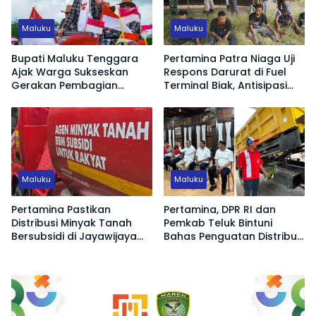
Maluku
Maluku
Bupati Maluku Tenggara
Pertamina Patra Niaga Uji
Ajak Warga Sukseskan
Respons Darurat di Fuel
Gerakan Pembagian
Terminal Biak, Antisipasi
Bendera Merah Putih
Risiko Kebakaran dan
Tumpahan BBM
Maluku
Maluku
Pertamina Pastikan
Pertamina, DPR RI dan
Distribusi Minyak Tanah
Pemkab Teluk Bintuni
Bersubsidi di Jayawijaya
Bahas Penguatan Distribusi
Kembali Normal
BBM dan LPG