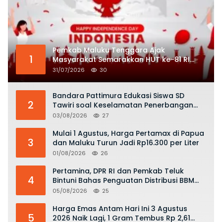
Pemkab Maluku Tenggara Ajak
1
Masyarakat Semarakkan HUT ke-81 RI
dengan Semangat Nasionalisme
31/07/2026
30
Bandara Pattimura Edukasi Siswa SD
2
Tawiri soal Keselamatan Penerbangan
dan Bahaya Bermain Layang-layang di
03/08/2026
27
KKOP
Mulai 1 Agustus, Harga Pertamax di Papua
3
dan Maluku Turun Jadi Rp16.300 per Liter
01/08/2026
26
Pertamina, DPR RI dan Pemkab Teluk
4
Bintuni Bahas Penguatan Distribusi BBM
dan LPG
05/08/2026
25
Harga Emas Antam Hari Ini 3 Agustus
5
2026 Naik Lagi, 1 Gram Tembus Rp 2,61