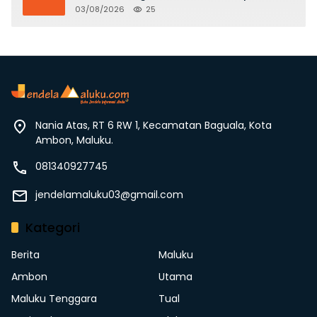
Juta
03/08/2026
25
Nania Atas, RT 6 RW 1, Kecamatan Baguala, Kota
Ambon, Maluku.
081340927745
jendelamaluku03@gmail.com
Kategori
Berita
Maluku
Ambon
Utama
Maluku Tenggara
Tual