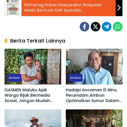
Kemenag Imbau Masyarakat Waspada
Hoaks Bantuan DAP Australia
Mengatasnamakan Ditjen Bimas Kristen
Berita Terkait Lainnya
Ambon
Ambon
GASMEN Maluku Ajak
Hadapi Ancaman El Nino,
Warga Bijak Bermedia
Perumdam Ambon
Sosial, Jangan Mudah
Optimalkan Sumur Dalam
Terprovokasi Hoaks
Jaga Pasokan Air Bersih