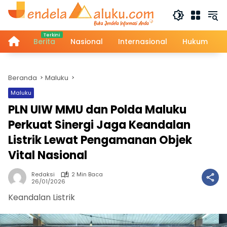
Langsung
ke
konten
Home
Berita
Nasional
Internasional
Hukum
Beranda
Maluku
Maluku
PLN UIW MMU dan Polda Maluku
Perkuat Sinergi Jaga Keandalan
Listrik Lewat Pengamanan Objek
Vital Nasional
Redaksi
2 Min Baca
26/01/2026
Keandalan Listrik