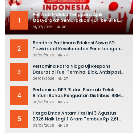
Pemkab Maluku Tenggara Ajak
1
Masyarakat Semarakkan HUT ke-81 RI
dengan Semangat Nasionalisme
31/07/2026
30
Bandara Pattimura Edukasi Siswa SD
2
Tawiri soal Keselamatan Penerbangan
dan Bahaya Bermain Layang-layang di
03/08/2026
29
KKOP
Pertamina Patra Niaga Uji Respons
3
Darurat di Fuel Terminal Biak, Antisipasi
Risiko Kebakaran dan Tumpahan BBM
06/08/2026
27
Pertamina, DPR RI dan Pemkab Teluk
4
Bintuni Bahas Penguatan Distribusi BBM
dan LPG
05/08/2026
26
Harga Emas Antam Hari Ini 3 Agustus
5
2026 Naik Lagi, 1 Gram Tembus Rp 2,61
Juta
03/08/2026
26